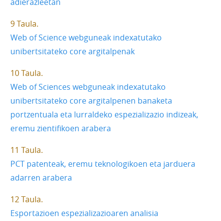
adierazleetan
9 Taula
Web of Science webguneak indexatutako
unibertsitateko core argitalpenak
10 Taula
Web of Sciences webguneak indexatutako
unibertsitateko core argitalpenen banaketa
portzentuala eta lurraldeko espezializazio indizeak,
eremu zientifikoen arabera
11 Taula
PCT patenteak, eremu teknologikoen eta jarduera
adarren arabera
12 Taula
Esportazioen espezializazioaren analisia