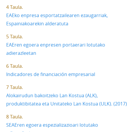
4 Taula
EAEko enpresa esportatzailearen ezaugarriak,
Espainiakoarekin alderatuta
5 Taula
EAEren egoera enpresen portaerari lotutako
adierazleetan
6 Taula
Indicadores de financiación empresarial
7 Taula
Alokairudun bakoitzeko Lan Kostua (ALK),
produktibitatea eta Unitateko Lan Kostua (ULK). (2017)
8 Taula
SEAEren egoera espezializazioari lotutako