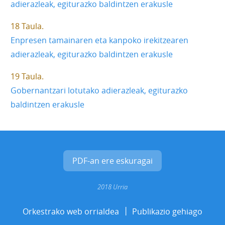
adierazleak, egiturazko baldintzen erakusle
18 Taula
Enpresen tamainaren eta kanpoko irekitzearen
adierazleak, egiturazko baldintzen erakusle
19 Taula
Gobernantzari lotutako adierazleak, egiturazko
baldintzen erakusle
PDF-an ere eskuragai
2018 Urria
Orkestrako web orrialdea
Publikazio gehiago