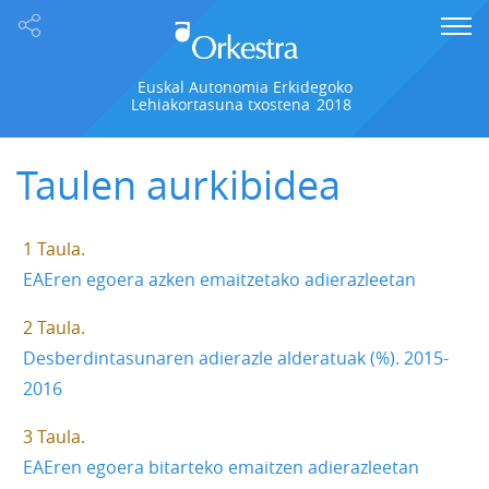
Euskal Autonomia Erkidegoko
Lehiakortasuna txostena
2018
Taulen aurkibidea
1 Taula
EAEren egoera azken emaitzetako adierazleetan
2 Taula
Desberdintasunaren adierazle alderatuak (%). 2015-
2016
3 Taula
EAEren egoera bitarteko emaitzen adierazleetan