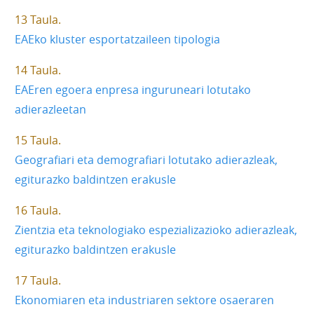
13 Taula
EAEko kluster esportatzaileen tipologia
14 Taula
EAEren egoera enpresa inguruneari lotutako
adierazleetan
15 Taula
Geografiari eta demografiari lotutako adierazleak,
egiturazko baldintzen erakusle
16 Taula
Zientzia eta teknologiako espezializazioko adierazleak,
egiturazko baldintzen erakusle
17 Taula
Ekonomiaren eta industriaren sektore osaeraren