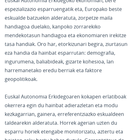
Euskal Autonomia Erkidegoko ekonomian, bere
espezializazio esparruengatik eta, Europako beste
eskualde batzuekin alderatuta, zorpetze maila
handiagoa duelako, kanpoko zorrarekiko
mendekotasun handiagoa eta ekonomiaren irekitze
tasa handiak. Oro har, etorkizunari begira, ziurtasun
eza handia da hainbat esparrutan: demografia,
ingurumena, baliabideak, gizarte kohesioa, lan
harremanetako eredu berriak eta faktore
geopolitikoak.
Euskal Autonomia Erkidegoaren kokapen erlatiboak
okerrera egin du hainbat adierazletan eta modu
kezkagarrian, gainera, erreferentziazko eskualdeen
taldearekin alderatuta. Horrek agerian uzten du
esparru horiek etengabe monitorizatu, aztertu eta