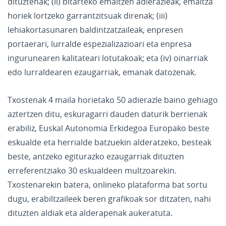
dituztenak; (ii) bitarteko emaitzen adierazleak, emaitza
horiek lortzeko garrantzitsuak direnak; (iii)
lehiakortasunaren baldintzatzaileak, enpresen
portaerari, lurralde espezializazioari eta enpresa
ingurunearen kalitateari lotutakoak; eta (iv) oinarriak
edo lurraldearen ezaugarriak, emanak datozenak.
Txostenak 4 maila horietako 50 adierazle baino gehiago
aztertzen ditu, eskuragarri dauden daturik berrienak
erabiliz, Euskal Autonomia Erkidegoa Europako beste
eskualde eta herrialde batzuekin alderatzeko, besteak
beste, antzeko egiturazko ezaugarriak dituzten
erreferentziako 30 eskualdeen multzoarekin.
Txostenarekin batera, onlineko plataforma bat sortu
dugu, erabiltzaileek beren grafikoak sor ditzaten, nahi
dituzten aldiak eta alderapenak aukeratuta.