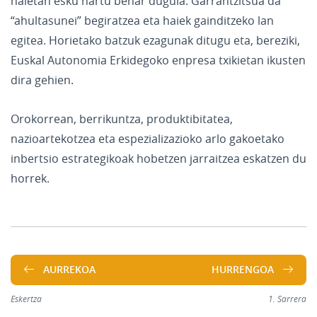
haietan esku hartu behar dugula. Garrantzitsua da
“ahultasunei” begiratzea eta haiek gainditzeko lan
egitea. Horietako batzuk ezagunak ditugu eta, bereziki,
Euskal Autonomia Erkidegoko enpresa txikietan ikusten
dira gehien.
Orokorrean, berrikuntza, produktibitatea,
nazioartekotzea eta espezializazioko arlo gakoetako
inbertsio estrategikoak hobetzen jarraitzea eskatzen du
horrek.
AURREKOA
HURRENGOA
Eskertza
1. Sarrera