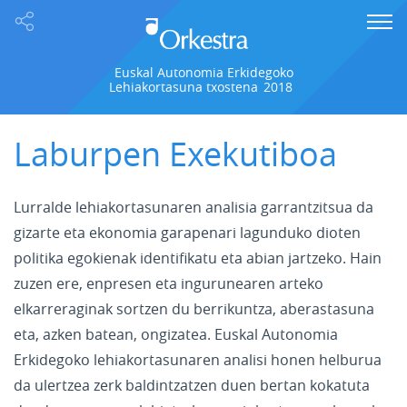
Euskal Autonomia Erkidegoko
Lehiakortasuna txostena
2018
Laburpen Exekutiboa
Lurralde lehiakortasunaren analisia garrantzitsua da
gizarte eta ekonomia garapenari lagunduko dioten
politika egokienak identifikatu eta abian jartzeko. Hain
zuzen ere, enpresen eta ingurunearen arteko
elkarreraginak sortzen du berrikuntza, aberastasuna
eta, azken batean, ongizatea. Euskal Autonomia
Erkidegoko lehiakortasunaren analisi honen helburua
da ulertzea zerk baldintzatzen duen bertan kokatuta