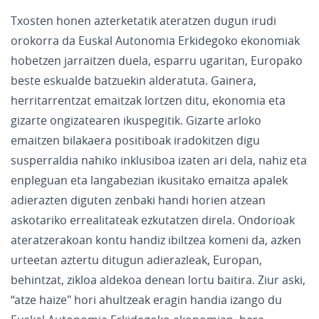
Txosten honen azterketatik ateratzen dugun irudi
orokorra da Euskal Autonomia Erkidegoko ekonomiak
hobetzen jarraitzen duela, esparru ugaritan, Europako
beste eskualde batzuekin alderatuta. Gainera,
herritarrentzat emaitzak lortzen ditu, ekonomia eta
gizarte ongizatearen ikuspegitik. Gizarte arloko
emaitzen bilakaera positiboak iradokitzen digu
susperraldia nahiko inklusiboa izaten ari dela, nahiz eta
enpleguan eta langabezian ikusitako emaitza apalek
adierazten diguten zenbaki handi horien atzean
askotariko errealitateak ezkutatzen direla. Ondorioak
ateratzerakoan kontu handiz ibiltzea komeni da, azken
urteetan aztertu ditugun adierazleak, Europan,
behintzat, zikloa aldekoa denean lortu baitira. Ziur aski,
“atze haize" hori ahultzeak eragin handia izango du