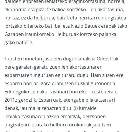
dauden enpresen lehiatzeko eraginkortasuna, horrela,
ekonomia eta gizarte balioa sortzeko. Lehiakortasuna,
hortaz, ez da helburua, baizik eta herritarren ongizatea
lortzeko bitarteko bat, bai eta Nazio Batuek erabakitako
Garapen Iraunkorreko Helburuak lortzeko palanka
gako bat ere.
Txosten honetan jasotzen dugun analisia Orkestrak
bere garaian garatu zuen lehiakortasunaren
esparruaren inguruan egituratu dugu. Hain zuzen ere,
esparru hori ari gara erabiltzen Euskal Autonomia
Erkidegoko Lehiakortasunari buruzko Txostenetan,
2011z geroztik. Esparruak, etengabe bilakatzen ari
denak, lau maila zehazten ditu: (i) lurralde
lehiakortasunaren azken emaitzak, pertsonen
ongizateari lotutako helburu orokorrak jasotzen