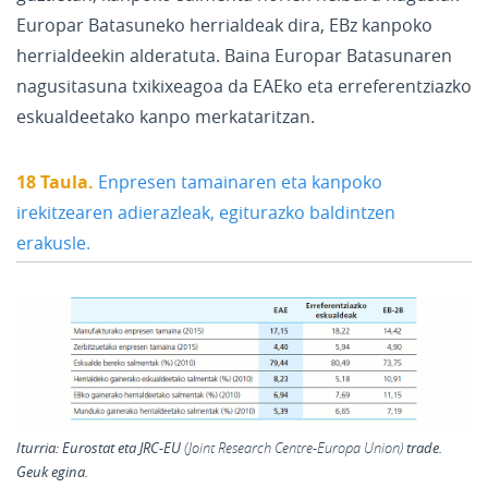
Europar Batasuneko herrialdeak dira, EBz kanpoko
herrialdeekin alderatuta. Baina Europar Batasunaren
nagusitasuna txikixeagoa da EAEko eta erreferentziazko
eskualdeetako kanpo merkataritzan.
18 Taula.
Enpresen tamainaren eta kanpoko
irekitzearen adierazleak, egiturazko baldintzen
erakusle.
Iturria:
Eurostat eta
JRC-EU
trade.
Geuk egina.