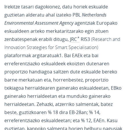
Irekitze tasari dagokionez, datu horiek eskualde
guztietan alderatu ahal izateko PBL
Netherlands
Environmental Assessment Agency
agentziak Europako
eskualdeen arteko merkataritzarako egin zituen
zenbatespenak erabili ditugu,
JRC
RIS3
plataformak argitaratuak1. Bai EAEk eta bai
erreferentziazko eskualdeek ekoizten dutenaren
proportzio handiagoa saltzen dute eskualde bereko
barne merkatuan eta, horrenbestez, proportzio
txikiagoa herrialdearen gainerako eskualdeetan, EBko
gainerako herrialdeetan eta munduko gainerako
herrialdeetan. Zehazki, atzerriko salmentak, batez
beste, guztizkoaren % 18 dira EB-28an; % 14,
erreferentziazko eskualdeetan; eta % 12, EAEn. Kasu
guztietan, kanpoko salmenta horien helburu nagusiak