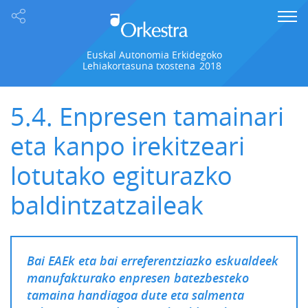
Euskal Autonomia Erkidegoko
Lehiakortasuna txostena
2018
5.4. Enpresen tamainari
eta kanpo irekitzeari
lotutako egiturazko
baldintzatzaileak
Bai EAEk eta bai erreferentziazko eskualdeek
manufakturako enpresen batezbesteko
tamaina handiagoa dute eta salmenta