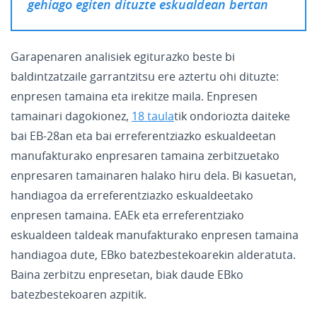
gehiago egiten dituzte eskualdean bertan
Garapenaren analisiek egiturazko beste bi
baldintzatzaile garrantzitsu ere aztertu ohi dituzte:
enpresen tamaina eta irekitze maila. Enpresen
tamainari dagokionez,
18 taula
tik ondoriozta daiteke
bai EB-28an eta bai erreferentziazko eskualdeetan
manufakturako enpresaren tamaina zerbitzuetako
enpresaren tamainaren halako hiru dela. Bi kasuetan,
handiagoa da erreferentziazko eskualdeetako
enpresen tamaina. EAEk eta erreferentziako
eskualdeen taldeak manufakturako enpresen tamaina
handiagoa dute, EBko batezbestekoarekin alderatuta.
Baina zerbitzu enpresetan, biak daude EBko
batezbestekoaren azpitik.