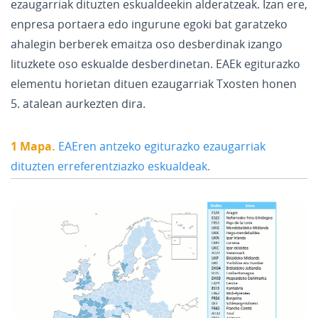
ezaugarriak dituzten eskualdeekin alderatzeak. Izan ere,
enpresa portaera edo ingurune egoki bat garatzeko
ahalegin berberek emaitza oso desberdinak izango
lituzkete oso eskualde desberdinetan. EAEk egiturazko
elementu horietan dituen ezaugarriak Txosten honen
5. atalean aurkezten dira.
1 Mapa.
EAEren antzeko egiturazko ezaugarriak
dituzten erreferentziazko eskualdeak.