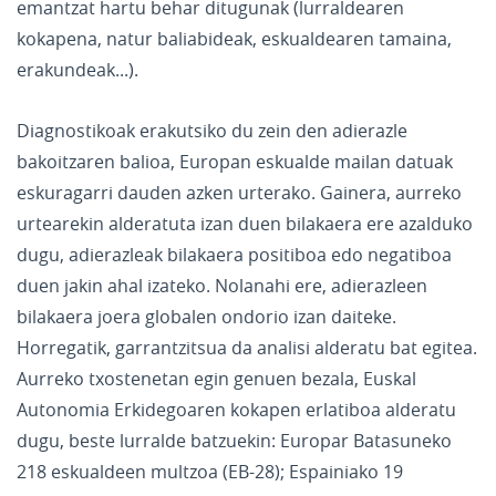
emantzat hartu behar ditugunak (lurraldearen
kokapena, natur baliabideak, eskualdearen tamaina,
erakundeak...).
Diagnostikoak erakutsiko du zein den adierazle
bakoitzaren balioa, Europan eskualde mailan datuak
eskuragarri dauden azken urterako. Gainera, aurreko
urtearekin alderatuta izan duen bilakaera ere azalduko
dugu, adierazleak bilakaera positiboa edo negatiboa
duen jakin ahal izateko. Nolanahi ere, adierazleen
bilakaera joera globalen ondorio izan daiteke.
Horregatik, garrantzitsua da analisi alderatu bat egitea.
Aurreko txostenetan egin genuen bezala, Euskal
Autonomia Erkidegoaren kokapen erlatiboa alderatu
dugu, beste lurralde batzuekin: Europar Batasuneko
218 eskualdeen multzoa (EB-28); Espainiako 19