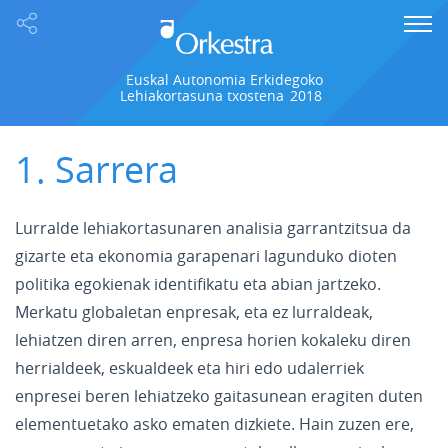
Euskal Autonomia Erkidegoko
Lehiakortasuna txostena
2018
1. Sarrera
Lurralde lehiakortasunaren analisia garrantzitsua da
gizarte eta ekonomia garapenari lagunduko dioten
politika egokienak identifikatu eta abian jartzeko.
Merkatu globaletan enpresak, eta ez lurraldeak,
lehiatzen diren arren, enpresa horien kokaleku diren
herrialdeek, eskualdeek eta hiri edo udalerriek
enpresei beren lehiatzeko gaitasunean eragiten duten
elementuetako asko ematen dizkiete. Hain zuzen ere,