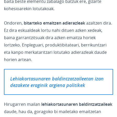
baita beste elementu zabalago batzuk ere, gizarte
kohesioarekin lotutakoak.
Ondoren,
bitarteko emaitzen adierazleak
azaltzen dira.
Ez dira eskualdeak lortu nahi dituen azken xedeak,
baina garrantzitsuak dira azken emaitza horiek
lortzeko. Enpleguari, produktibitateari, berrikuntzari
eta kanpo merkataritzari lotutako adierazleak daude
horien artean.
Lehiakortasunaren baldintzatzaileetan izan
dezakete eraginik argiena politikek
Hirugarren mailan
lehiakortasunaren baldintzatzaileak
daude, hau da, goragoko bi mailetako emaitzetan