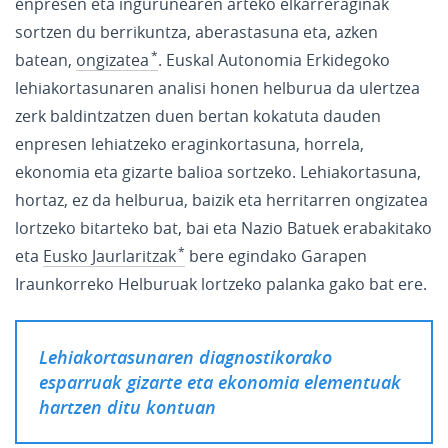
enpresen eta ingurunearen arteko elkarreraginak
sortzen du berrikuntza, aberastasuna eta, azken
batean,
ongizatea
. Euskal Autonomia Erkidegoko
lehiakortasunaren analisi honen helburua da ulertzea
zerk baldintzatzen duen bertan kokatuta dauden
enpresen lehiatzeko eraginkortasuna, horrela,
ekonomia eta gizarte balioa sortzeko. Lehiakortasuna,
hortaz, ez da helburua, baizik eta herritarren ongizatea
lortzeko bitarteko bat, bai eta Nazio Batuek erabakitako
eta
Eusko Jaurlaritzak
bere egindako Garapen
Iraunkorreko Helburuak lortzeko palanka gako bat ere.
Lehiakortasunaren diagnostikorako
esparruak gizarte eta ekonomia elementuak
hartzen ditu kontuan