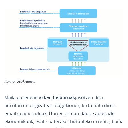
Iturria:
Geuk egina.
Maila gorenean
azken helburuak
jasotzen dira,
herritarren ongizateari dagokionez, lortu nahi diren
emaitza adierazleak. Horien artean daude adierazle
ekonomikoak, esate baterako, biztanleko errenta, baina