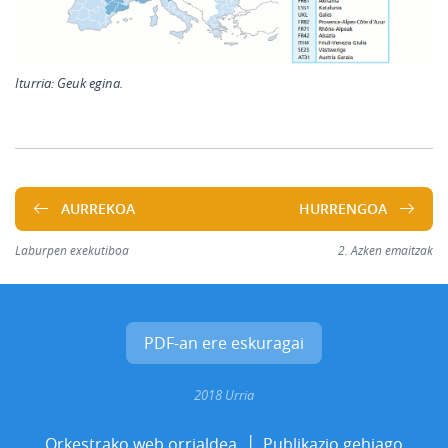
Iturria:
Geuk egina.
AURREKOA
HURRENGOA
Laburpen exekutiboa
2. Azken emaitzak
PDF-an ere eskuragai
2018 Urria
Orkestrako web orrialdea
Publikazio gehiago