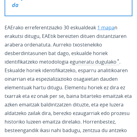
da
EAErako erreferentziazko 30 eskualdeak
1 mapa
n
erakutsi ditugu, EAEtik bereizten dituen distantziaren
arabera ordenatuta. Aurreko txostenekiko
desberdintasunen bat dago, eskualde horiek
identifikatzeko metodologia
eguneratu dugulako
.
Eskualde horiek identifikatzeko, esparru analitikoaren
oinarrian eta espezializazioko osagaietan dauden
elementuak hartu ditugu. Elementu horiek ez dira ez
txarrak eta ez onak per se, baina bitarteko emaitzak eta
azken emaitzak baldintzatzen dituzte, eta epe luzera
aldatzeko zailak dira, berezko ezaugarriak edo prozesu
historiko luzeen emaitza direlako. Horrenbestez,
besteengandik ikasi nahi badugu, zentzua du antzeko