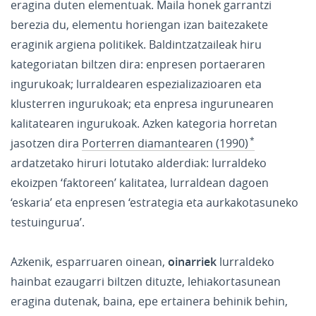
eragina duten elementuak. Maila honek garrantzi
berezia du, elementu horiengan izan baitezakete
eraginik argiena politikek. Baldintzatzaileak hiru
kategoriatan biltzen dira: enpresen portaeraren
ingurukoak; lurraldearen espezializazioaren eta
klusterren ingurukoak; eta enpresa ingurunearen
kalitatearen ingurukoak. Azken kategoria horretan
jasotzen dira
Porterren diamantearen (1990)
ardatzetako hiruri lotutako alderdiak: lurraldeko
ekoizpen ‘faktoreen’ kalitatea, lurraldean dagoen
‘eskaria’ eta enpresen ‘estrategia eta aurkakotasuneko
testuingurua’.
Azkenik, esparruaren oinean,
oinarriek
lurraldeko
hainbat ezaugarri biltzen dituzte, lehiakortasunean
eragina dutenak, baina, epe ertainera behinik behin,