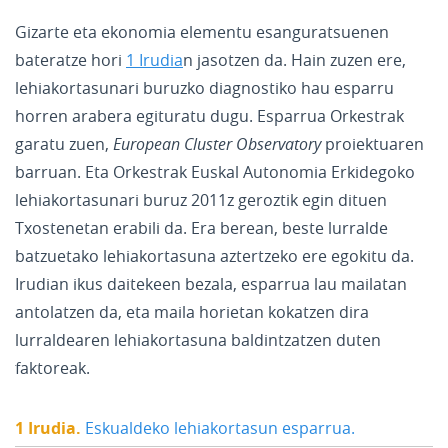
Gizarte eta ekonomia elementu esanguratsuenen
bateratze hori
1 Irudia
n jasotzen da. Hain zuzen ere,
lehiakortasunari buruzko diagnostiko hau esparru
horren arabera egituratu dugu. Esparrua Orkestrak
garatu zuen,
European Cluster Observatory
proiektuaren
barruan. Eta Orkestrak Euskal Autonomia Erkidegoko
lehiakortasunari buruz 2011z geroztik egin dituen
Txostenetan erabili da. Era berean, beste lurralde
batzuetako lehiakortasuna aztertzeko ere egokitu da.
Irudian ikus daitekeen bezala, esparrua lau mailatan
antolatzen da, eta maila horietan kokatzen dira
lurraldearen lehiakortasuna baldintzatzen duten
faktoreak.
1 Irudia.
Eskualdeko lehiakortasun esparrua.