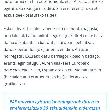
autonomia eta hiri autonomoak; eta EAEk eta antzeko
egiturazko ezaugarriak dituzten erreferentziazko 30
eskualdeek osatutako taldea.
Eskualdeak dira alderapenerako elementu nagusia,
herrialdeak baino unitate egokiagoak direla uste baita.
Baina desabantaila bat dute: Europan, behintzat,
datuak beranduago eguneratzen dira. Arrazoi
horregatik, EAErako datu berriagorik baldin badago,
erantsi egin ditugu EAEren bilakaera Europako
batezbestekoarekin, Espainiarekin eta Alemaniarekin
(herrialde aurreratuenetako bat) alderatzeko
grafikoetan.
EAE antzeko egiturazko ezaugarriak dituzten
erreferentziazko 30 eskualderekin alderatzen