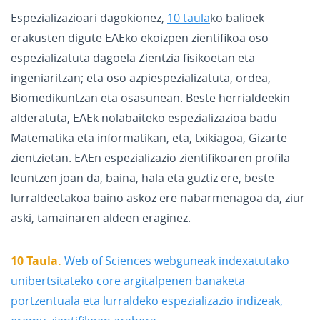
Espezializazioari dagokionez,
10 taula
ko balioek
erakusten digute EAEko ekoizpen zientifikoa oso
espezializatuta dagoela Zientzia fisikoetan eta
ingeniaritzan; eta oso azpiespezializatuta, ordea,
Biomedikuntzan eta osasunean. Beste herrialdeekin
alderatuta, EAEk nolabaiteko espezializazioa badu
Matematika eta informatikan, eta, txikiagoa, Gizarte
zientzietan. EAEn espezializazio zientifikoaren profila
leuntzen joan da, baina, hala eta guztiz ere, beste
lurraldeetakoa baino askoz ere nabarmenagoa da, ziur
aski, tamainaren aldeen eraginez.
10 Taula.
Web of Sciences webguneak indexatutako
unibertsitateko core argitalpenen banaketa
portzentuala eta lurraldeko espezializazio indizeak,