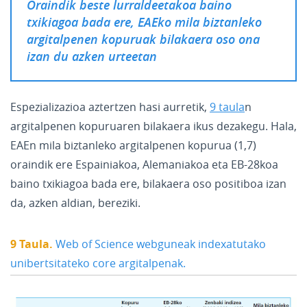
Oraindik beste lurraldeetakoa baino
txikiagoa bada ere, EAEko mila biztanleko
argitalpenen kopuruak bilakaera oso ona
izan du azken urteetan
Espezializazioa aztertzen hasi aurretik,
9 taula
n
argitalpenen kopuruaren bilakaera ikus dezakegu. Hala,
EAEn mila biztanleko argitalpenen kopurua (1,7)
oraindik ere Espainiakoa, Alemaniakoa eta EB-28koa
baino txikiagoa bada ere, bilakaera oso positiboa izan
da, azken aldian, bereziki.
9 Taula.
Web of Science webguneak indexatutako
unibertsitateko core argitalpenak.