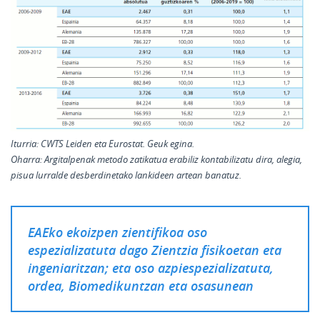
Iturria:
CWTS Leiden eta Eurostat. Geuk egina.
Oharra:
Argitalpenak metodo zatikatua erabiliz kontabilizatu dira, alegia,
pisua lurralde desberdinetako lankideen artean banatuz.
EAEko ekoizpen zientifikoa oso
espezializatuta dago Zientzia fisikoetan eta
ingeniaritzan; eta oso azpiespezializatuta,
ordea, Biomedikuntzan eta osasunean