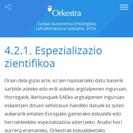
Euskal Autonomia Erkidegoko
Lehiakortasuna txostena
2018
4.2.1. Espezializazio
zientifikoa
Orain dela gutxi arte, ez zen nazioarteko datu baserik
sarbide askeko edo erdi askeko argitalpenen inguruan.
Horregatik, Ikerbasquek EAEko argitalpenen inguruan
eskaintzen dituen xehetasun handiko datuek ez zuten
aukerarik ematen Europako gainerako eskualde edo
herrialdeekiko espezializazioa aztertzeko. Analisi hori
aurrera eramateko, Orkestrak eskualdeetako