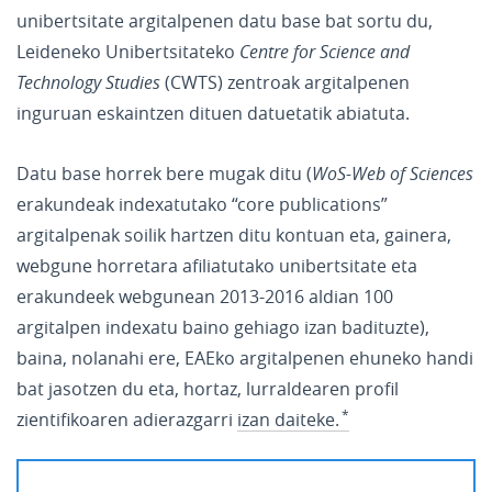
unibertsitate argitalpenen datu base bat sortu du,
Leideneko Unibertsitateko
Centre for Science and
Technology Studies
(CWTS) zentroak argitalpenen
inguruan eskaintzen dituen datuetatik abiatuta.
Datu base horrek bere mugak ditu (
WoS-Web of Sciences
erakundeak indexatutako “core publications”
argitalpenak soilik hartzen ditu kontuan eta, gainera,
webgune horretara afiliatutako unibertsitate eta
erakundeek webgunean 2013-2016 aldian 100
argitalpen indexatu baino gehiago izan badituzte),
baina, nolanahi ere, EAEko argitalpenen ehuneko handi
bat jasotzen du eta, hortaz, lurraldearen profil
zientifikoaren adierazgarri
izan daiteke.