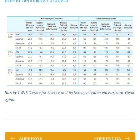
eremu zientifikoen arabera.
Iturria:
CWTS
Leiden eta Eurostat. Geuk
egina.
AURREKOA
HURRENGOA