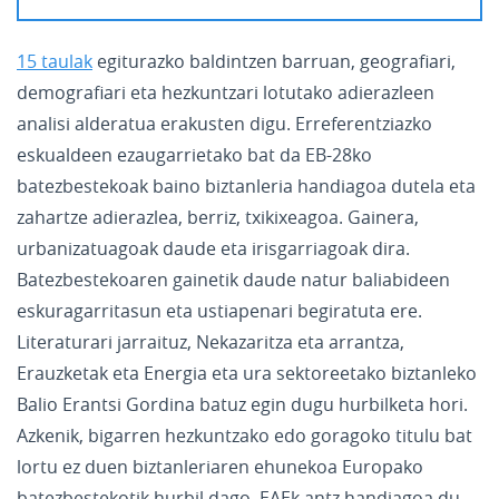
15 taulak
egiturazko baldintzen barruan, geografiari,
demografiari eta hezkuntzari lotutako adierazleen
analisi alderatua erakusten digu. Erreferentziazko
eskualdeen ezaugarrietako bat da EB-28ko
batezbestekoak baino biztanleria handiagoa dutela eta
zahartze adierazlea, berriz, txikixeagoa. Gainera,
urbanizatuagoak daude eta irisgarriagoak dira.
Batezbestekoaren gainetik daude natur baliabideen
eskuragarritasun eta ustiapenari begiratuta ere.
Literaturari jarraituz, Nekazaritza eta arrantza,
Erauzketak eta Energia eta ura sektoreetako biztanleko
Balio Erantsi Gordina batuz egin dugu hurbilketa hori.
Azkenik, bigarren hezkuntzako edo goragoko titulu bat
lortu ez duen biztanleriaren ehunekoa Europako
batezbestekotik hurbil dago. EAEk antz handiagoa du