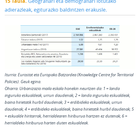
15 Taula.
Geografiari eta demografiari lotutako
adierazleak, egiturazko baldintzen erakusle.
Iturria:
Eurostat eta Europako Batzordea (Knowledge Centre for Territorial
Policies). Geuk egina.
Oharra:
Urbanizazio maila eskala honekin neurtzen da: 1 = landa
inguruko eskualdeak, urrun daudenak; 2 = landa inguruko eskualdeak,
baina hirietatik hurbil daudenak; 3 = erdibideko eskualdeak, urrun
daudenak; 4 = erdibideko eskualdeak, baina hirietatik hurbil daudenak; 5
= eskualde hiritarrak, herrialdearen hiriburua hartzen ez dutenak; 6 =
herrialdeko hiriburua harten duten eskualdeak.