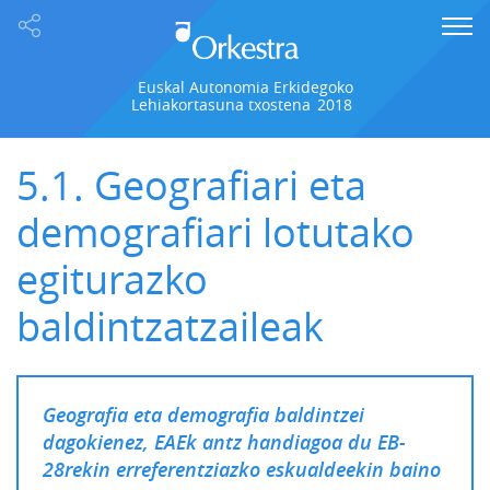
Euskal Autonomia Erkidegoko
Lehiakortasuna txostena
2018
5.1. Geografiari eta
demografiari lotutako
egiturazko
baldintzatzaileak
Geografia eta demografia baldintzei
dagokienez, EAEk antz handiagoa du EB-
28rekin erreferentziazko eskualdeekin baino