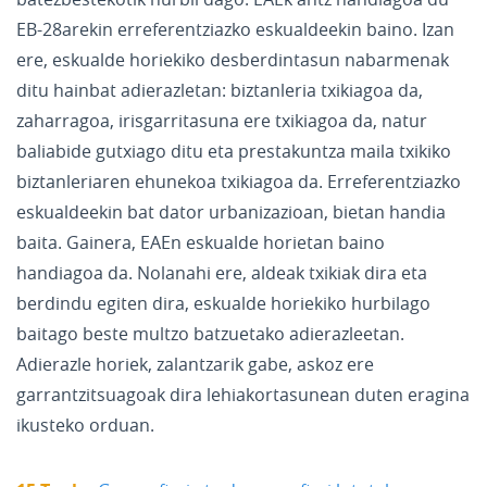
EB-28arekin erreferentziazko eskualdeekin baino. Izan
ere, eskualde horiekiko desberdintasun nabarmenak
ditu hainbat adierazletan: biztanleria txikiagoa da,
zaharragoa, irisgarritasuna ere txikiagoa da, natur
baliabide gutxiago ditu eta prestakuntza maila txikiko
biztanleriaren ehunekoa txikiagoa da. Erreferentziazko
eskualdeekin bat dator urbanizazioan, bietan handia
baita. Gainera, EAEn eskualde horietan baino
handiagoa da. Nolanahi ere, aldeak txikiak dira eta
berdindu egiten dira, eskualde horiekiko hurbilago
baitago beste multzo batzuetako adierazleetan.
Adierazle horiek, zalantzarik gabe, askoz ere
garrantzitsuagoak dira lehiakortasunean duten eragina
ikusteko orduan.