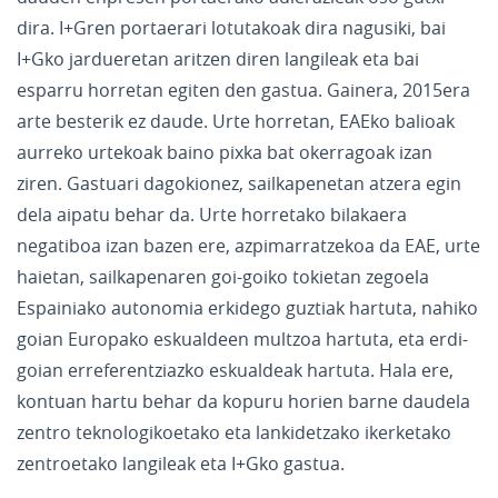
dira. I+Gren portaerari lotutakoak dira nagusiki, bai
I+Gko jardueretan aritzen diren langileak eta bai
esparru horretan egiten den gastua. Gainera, 2015era
arte besterik ez daude. Urte horretan, EAEko balioak
aurreko urtekoak baino pixka bat okerragoak izan
ziren. Gastuari dagokionez, sailkapenetan atzera egin
dela aipatu behar da. Urte horretako bilakaera
negatiboa izan bazen ere, azpimarratzekoa da EAE, urte
haietan, sailkapenaren goi-goiko tokietan zegoela
Espainiako autonomia erkidego guztiak hartuta, nahiko
goian Europako eskualdeen multzoa hartuta, eta erdi-
goian erreferentziazko eskualdeak hartuta. Hala ere,
kontuan hartu behar da kopuru horien barne daudela
zentro teknologikoetako eta lankidetzako ikerketako
zentroetako langileak eta I+Gko gastua.