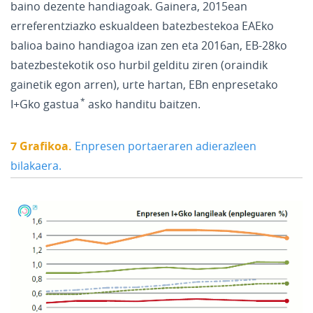
baino dezente handiagoak. Gainera, 2015ean
erreferentziazko eskualdeen batezbestekoa EAEko
balioa baino handiagoa izan zen eta 2016an, EB-28ko
batezbestekotik oso hurbil gelditu ziren (oraindik
gainetik egon arren), urte hartan, EBn
enpresetako
I+Gko gastua
asko handitu baitzen.
7 Grafikoa.
Enpresen portaeraren adierazleen
bilakaera.