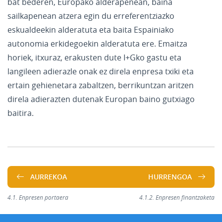
bat bederen, Europako alderapenean, baina
sailkapenean atzera egin du erreferentziazko
eskualdeekin alderatuta eta baita Espainiako
autonomia erkidegoekin alderatuta ere. Emaitza
horiek, itxuraz, erakusten dute I+Gko gastu eta
langileen adierazle onak ez direla enpresa txiki eta
ertain gehienetara zabaltzen, berrikuntzan aritzen
direla adierazten dutenak Europan baino gutxiago
baitira.
AURREKOA
HURRENGOA
4.1. Enpresen portaera
4.1.2. Enpresen finantzaketa