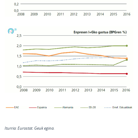
Iturria:
Eurostat. Geuk egina.