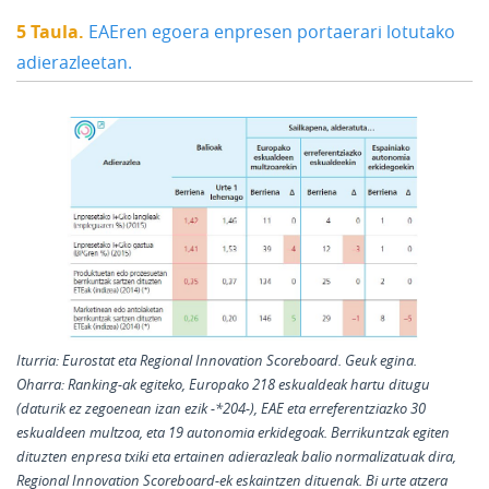
5 Taula.
EAEren egoera enpresen portaerari lotutako
adierazleetan.
Iturria:
Eurostat eta Regional Innovation Scoreboard. Geuk egina.
Oharra:
Ranking-ak egiteko, Europako 218 eskualdeak hartu ditugu
(daturik ez zegoenean izan ezik -*204-), EAE eta erreferentziazko 30
eskualdeen multzoa, eta 19 autonomia erkidegoak. Berrikuntzak egiten
dituzten enpresa txiki eta ertainen adierazleak balio normalizatuak dira,
Regional Innovation Scoreboard-ek eskaintzen dituenak. Bi urte atzera