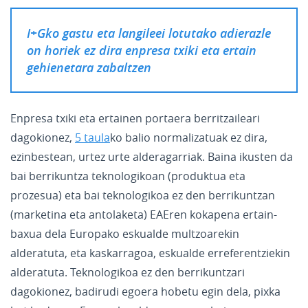
I+Gko gastu eta langileei lotutako adierazle
on horiek ez dira enpresa txiki eta ertain
gehienetara zabaltzen
Enpresa txiki eta ertainen portaera berritzaileari
dagokionez,
5 taula
ko balio normalizatuak ez dira,
ezinbestean, urtez urte alderagarriak. Baina ikusten da
bai berrikuntza teknologikoan (produktua eta
prozesua) eta bai teknologikoa ez den berrikuntzan
(marketina eta antolaketa) EAEren kokapena ertain-
baxua dela Europako eskualde multzoarekin
alderatuta, eta kaskarragoa, eskualde erreferentziekin
alderatuta. Teknologikoa ez den berrikuntzari
dagokionez, badirudi egoera hobetu egin dela, pixka