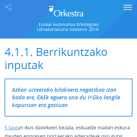
Euskal Autonomia Erkidegoko
Lehiakortasuna txostena
2018
4.1.1. Berrikuntzako
inputak
Azken urteetako bilakaera negatiboa izan
bada ere, EAEk egoera ona du I+Gko langile
kopuruan eta gastuan
5 taula
n ikus daitekeen bezala, eskualde mailan eskura
dauden enpresen portaerako adierazleak oso gutxi