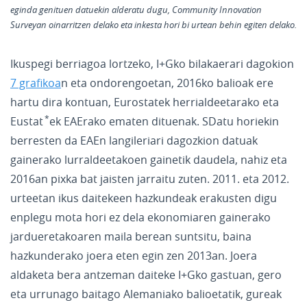
eginda genituen datuekin alderatu dugu, Community Innovation
Surveyan oinarritzen delako eta inkesta hori bi urtean behin egiten delako.
Ikuspegi berriagoa lortzeko, I+Gko bilakaerari dagokion
7 grafikoa
n eta ondorengoetan, 2016ko balioak ere
hartu dira kontuan, Eurostatek herrialdeetarako eta
Eustat
ek EAErako ematen dituenak. SDatu horiekin
berresten da EAEn langileriari dagozkion datuak
gainerako lurraldeetakoen gainetik daudela, nahiz eta
2016an pixka bat jaisten jarraitu zuten. 2011. eta 2012.
urteetan ikus daitekeen hazkundeak erakusten digu
enplegu mota hori ez dela ekonomiaren gainerako
jardueretakoaren maila berean suntsitu, baina
hazkunderako joera eten egin zen 2013an. Joera
aldaketa bera antzeman daiteke I+Gko gastuan, gero
eta urrunago baitago Alemaniako balioetatik, gureak