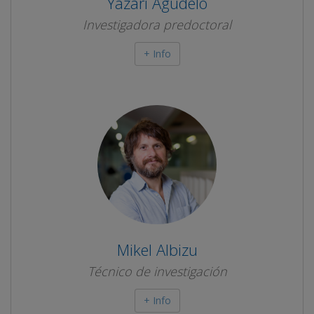
Yazari Agudelo
Investigadora predoctoral
+ Info
Mikel Albizu
Técnico de investigación
+ Info