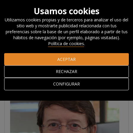
Usamos cookies
Utilizamos cookies propias y de terceros para analizar el uso del
sitio web y mostrarte publicidad relacionada con tus
Inicio
Acerca de Orkestra
El equipo
Personal investigador
preferencias sobre la base de un perfil elaborado a partir de tus
asociado
Francisco Alburquerque Llorens
hábitos de navegación (por ejemplo, páginas visitadas).
Política de cookies
.
Francisco
ACEPTAR
Alburquerque Llorens
RECHAZAR
CONFIGURAR