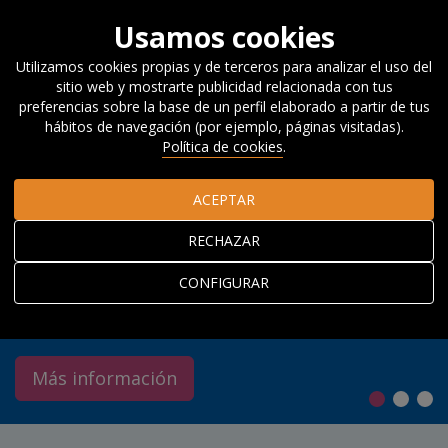
Usamos cookies
Utilizamos cookies propias y de terceros para analizar el uso del
Campeonas Ocultas vascas
sitio web y mostrarte publicidad relacionada con tus
preferencias sobre la base de un perfil elaborado a partir de tus
hábitos de navegación (por ejemplo, páginas visitadas).
Ya puedes descargar el nuevo
Política de cookies
.
Cuaderno Orkestra que identifica 53
empresas vascas líderes en nichos de
ACEPTAR
E
mercado internacionales y analiza los
l
RECHAZAR
factores para la proliferación de este
b
CONFIGURAR
tipo de compañías en Euskadi.
e
Más información