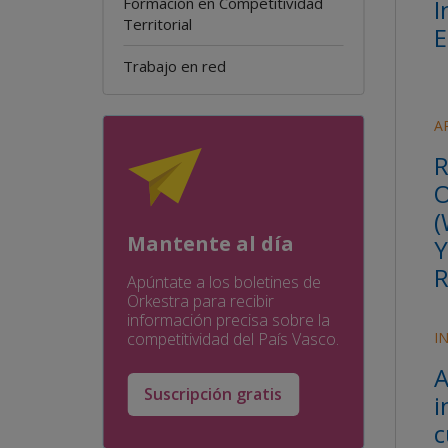
I
Formación en Competitividad
Territorial
E
Trabajo en red
A
R
O
(
Mantente al día
Y
R
Apúntate a los boletines de
Orkestra para recibir
información precisa sobre la
I
competitividad del País Vasco.
A
Suscripción gratis
i
c