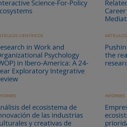
nteractive Science-For-Policy
Relate
cosystems
Career
Mediat
RTÍCULOS CIENTÍFICOS
ARTÍCULOS
esearch in Work and
Pushin
rganizational Psychology
the re
WOP) in Ibero-America: A 24-
resear
ear Exploratory Integrative
eview
NFORMES
INFORMES
nálisis del ecosistema de
Empres
nnovación de las industrias
ecosis
ulturales y creativas de
priori