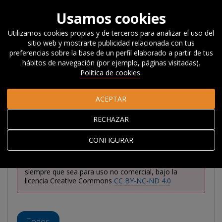
Usamos cookies
Utilizamos cookies propias y de terceros para analizar el uso del
sitio web y mostrarte publicidad relacionada con tus
Inicio
Investigación
Publicaciones
Informes
preferencias sobre la base de un perfil elaborado a partir de tus
hábitos de navegación (por ejemplo, páginas visitadas).
Política de cookies
.
Informes
ACEPTAR
RECHAZAR
CONFIGURAR
Excepto si se señala lo contrario, el contenido de
esta página puede ser consultado, descargado,
copiado y distribuido libremente en cualquier medio,
siempre que sea para uso no comercial, bajo la
licencia Creative Commons
CC BY-NC-ND 4.0
Todos