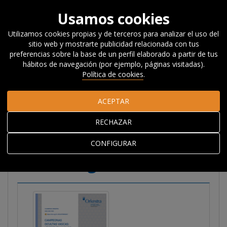
Usamos cookies
Utilizamos cookies propias y de terceros para analizar el uso del
sitio web y mostrarte publicidad relacionada con tus
Inicio
Investigación
Publicaciones
Informes
Cuadernos
preferencias sobre la base de un perfil elaborado a partir de tus
Orkestra
Campeonas Ocultas vascas: líderes en nichos
hábitos de navegación (por ejemplo, páginas visitadas).
internacionales con arraigo local
Política de cookies
.
ACEPTAR
Campeonas Ocultas
RECHAZAR
vascas: líderes en
nichos internacionales
CONFIGURAR
con arraigo local