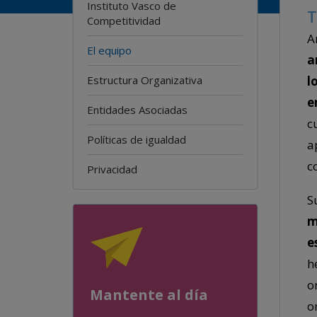
Instituto Vasco de
T
Competitividad
A
El equipo
a
Estructura Organizativa
l
e
Entidades Asociadas
c
Políticas de igualdad
a
c
Privacidad
S
m
e
h
o
Mantente al día
o