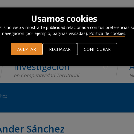
Usamos cookies
el sitio web y mostrarte publicidad relacionada con tus preferencias so
navegación (por ejemplo, páginas visitadas).
Política de cookies
.
ACEPTAR
RECHAZAR
CONFIGURAR
Investigación
A
en Competitividad Territorial
No
chez
Ander Sánchez