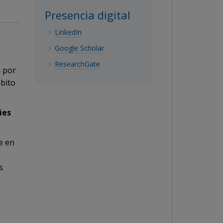
Presencia digital
LinkedIn
Google Scholar
ResearchGate
s
por
mbito
ies
e en
s