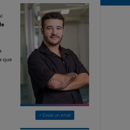
al
de
a
ia que
+ Enviar un email