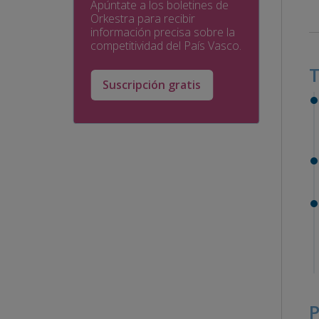
Apúntate a los boletines de
Orkestra para recibir
información precisa sobre la
competitividad del País Vasco.
T
Suscripción gratis
P