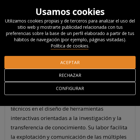
Usamos cookies
Utilizamos cookies propias y de terceros para analizar el uso del
sitio web y mostrarte publicidad relacionada con tus
Inicio
Acerca de Orkestra
El equipo
Asier Murciego
preferencias sobre la base de un perfil elaborado a partir de tus
hábitos de navegación (por ejemplo, páginas visitadas).
Política de cookies
.
Asier Murciego
ACEPTAR
IT & Big Data senior
RECHAZAR
Asier es Ingeniero de Datos senior,
especialista
CONFIGURAR
en la gestión, arquitectura y análisis de
datos.
En Orkestra aplica sus conocimientos
técnicos en el diseño de herramientas
interactivas orientadas a la investigación y la
transferencia de conocimiento. Su labor facilita
la explotación y comunicación de las múltiples