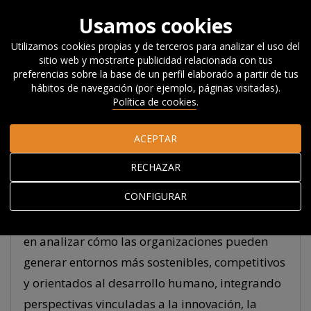
Usamos cookies
Utilizamos cookies propias y de terceros para analizar el uso del
sitio web y mostrarte publicidad relacionada con tus
Inicio
Acerca de Orkestra
El equipo
Maria Roldán
preferencias sobre la base de un perfil elaborado a partir de tus
hábitos de navegación (por ejemplo, páginas visitadas).
Política de cookies
.
Maria Roldán
ACEPTAR
Investigadora predoctoral
RECHAZAR
Maria colabora en
proyectos relacionados
CONFIGURAR
con la efectividad de la empresa y el
bienestar de las personas.
Su trabajo se centra
en analizar cómo las organizaciones pueden
generar entornos más sostenibles, competitivos
y orientados al desarrollo humano, integrando
perspectivas vinculadas a la innovación, la