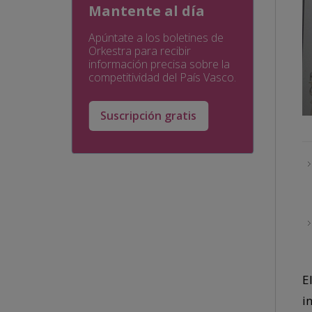
Mantente al día
Apúntate a los boletines de
Orkestra para recibir
información precisa sobre la
competitividad del País Vasco.
Suscripción gratis
E
i