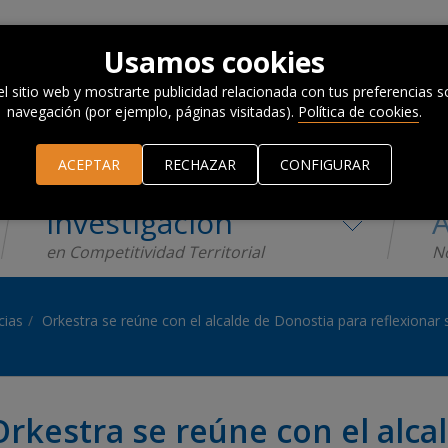
Usamos cookies
el sitio web y mostrarte publicidad relacionada con tus preferencias so
navegación (por ejemplo, páginas visitadas).
Política de cookies
.
ACEPTAR
RECHAZAR
CONFIGURAR
Investigación
A
en Competitividad Territorial
No
cias
Orkestra se reúne con el alcalde de Donostia para reflexionar s
Orkestra se reúne con el alca