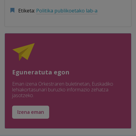
Etiketa:
Politika publikoetako lab-a
Eguneratuta egon
Eman izena Orkestraren buletinetan, Euskadiko
lehiakortasunari buruzko informazio zehatza
jasotzeko.
Izena eman