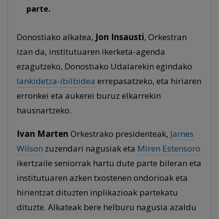
parte.
Donostiako alkatea,
Jon Insausti
, Orkestran
izan da, institutuaren ikerketa-agenda
ezagutzeko, Donostiako Udalarekin egindako
lankidetza-ibilbidea
errepasatzeko, eta hiriaren
erronkei eta aukerei buruz elkarrekin
hausnartzeko.
Ivan Marten
Orkestrako presidenteak,
James
Wilson
zuzendari nagusiak eta
Miren Estensoro
ikertzaile seniorrak hartu dute parte bileran eta
institutuaren azken txostenen ondorioak eta
hirientzat dituzten inplikazioak partekatu
dituzte. Alkateak bere helburu nagusia azaldu