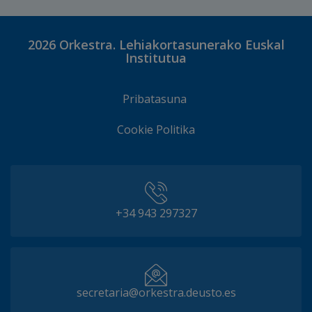
2026
Orkestra. Lehiakortasunerako Euskal
Institutua
Pribatasuna
Cookie Politika
+34 943 297327
secretaria@orkestra.deusto.es