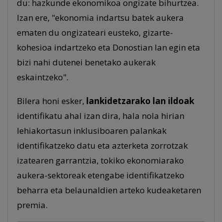
du: hazkunde ekonomikoa ongizate bihurtzea.
Izan ere, "ekonomia indartsu batek aukera
ematen du ongizateari eusteko, gizarte-
kohesioa indartzeko eta Donostian lan egin eta
bizi nahi dutenei benetako aukerak
eskaintzeko".
Bilera honi esker,
lankidetzarako lan ildoak
identifikatu ahal izan dira, hala nola hirian
lehiakortasun inklusiboaren palankak
identifikatzeko datu eta azterketa zorrotzak
izatearen garrantzia, tokiko ekonomiarako
aukera-sektoreak etengabe identifikatzeko
beharra eta belaunaldien arteko kudeaketaren
premia.