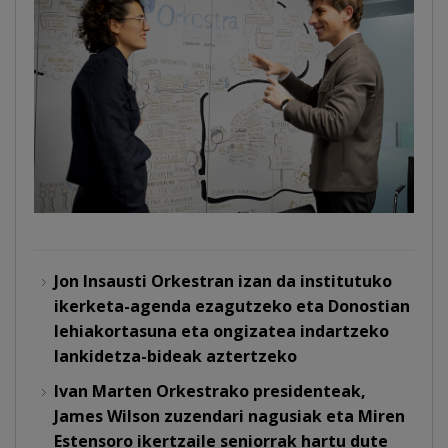
Jon Insausti Orkestran izan da institutuko
ikerketa-agenda ezagutzeko eta Donostian
lehiakortasuna eta ongizatea indartzeko
lankidetza-bideak aztertzeko
Ivan Marten Orkestrako presidenteak,
James Wilson zuzendari nagusiak eta Miren
Estensoro ikertzaile seniorrak hartu dute