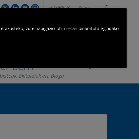
Bilatu...
GUREKIN HARREMANETAN JARRI
 erakusteko, zure nabigazio-ohituretan oinarrituta egindako
Orkestra Taldea
Harremanak
er Berri
bisteak, Ekitaldiak eta Bloga