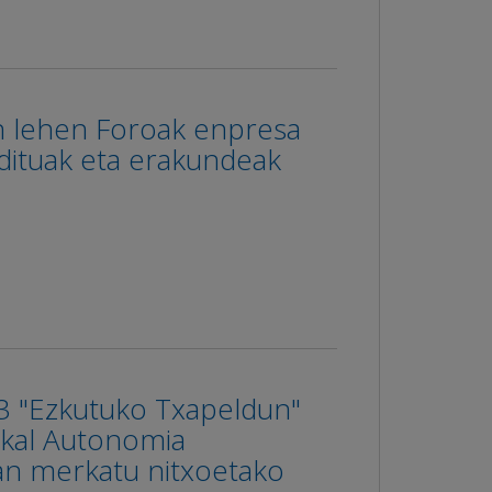
 lehen Foroak enpresa
adituak eta erakundeak
3 "Ezkutuko Txapeldun"
uskal Autonomia
an merkatu nitxoetako