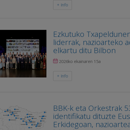
+ Info
Ezkutuko Txapeldunen
liderrak, nazioarteko 
elkartu ditu Bilbon
2026ko ekainaren 15a
+ Info
BBK-k eta Orkestrak 5
identifikatu dituzte E
Erkidegoan, nazioarte