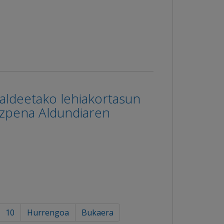
ualdeetako lehiakortasun
ezpena Aldundiaren
10
Hurrengoa
Bukaera