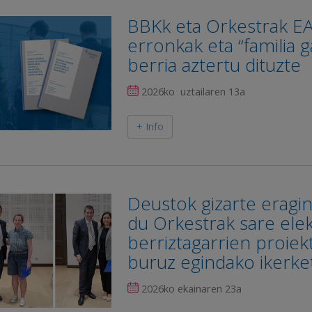
BBKk eta Orkestrak EA
erronkak eta “familia
berria aztertu dituzte
2026ko uztailaren 13a
+ Info
Deustok gizarte eragin
du Orkestrak sare elek
berriztagarrien proiek
buruz egindako ikerke
2026ko ekainaren 23a