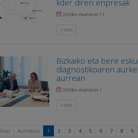
lider diren enpresak
2026ko ekainaren 11
+ Info
Bizkaiko eta bere esk
diagnostikoaren aurk
aurrean
2026ko ekainaren 1
+ Info
Hasi
Aurrekoa
1
2
3
4
5
6
7
8
9