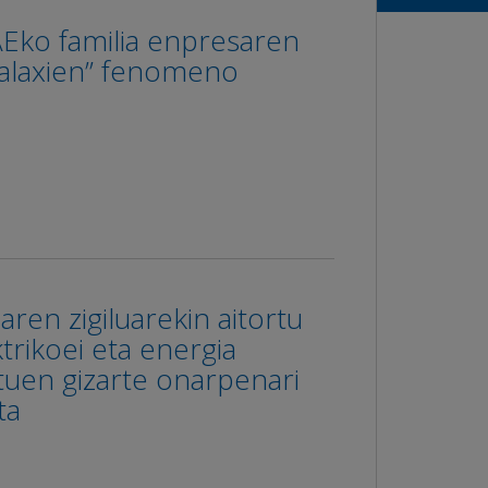
Eko familia enpresaren
 galaxien” fenomeno
aren zigiluarekin aitortu
trikoei eta energia
tuen gizarte onarpenari
ta