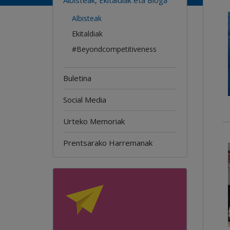
Albisteak
Ekitaldiak
#Beyondcompetitiveness
Buletina
Social Media
Urteko Memoriak
Prentsarako Harremanak