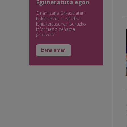
Eguneratuta egon
Eman izena Orkestraren
buletinetan, Euskadiko
lehiakortasunari buruzko
informazio zehatza
jasotzeko.
Izena eman