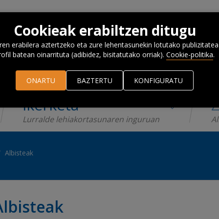
Cookieak erabiltzen ditugu
n erabilera aztertzeko eta zure lehentasunekin lotutako publizitatea
rofil batean oinarrituta (adibidez, bisitatutako orriak).
Cookie-politika
.
ONARTU
BAZTERTU
KONFIGURATU
Ikerketa
Z
Lurralde lehiakortasunaren inguruan
Al
Albisteak
Albisteak