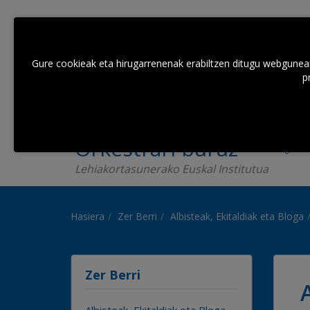
Gure cookieak eta hirugarrenenak erabiltzen ditugu webguneare
p
Orkestrari buruz
Lehiakortasunerako Euskal Institutua
Hasiera
Zer Berri
Albisteak, Ekitaldiak eta Bloga
Zer Berri
Albisteak, Ekitaldiak eta Bloga