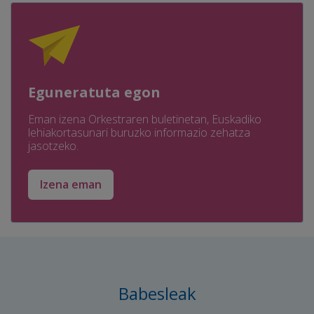
Eguneratuta egon
Eman izena Orkestraren buletinetan, Euskadiko
lehiakortasunari buruzko informazio zehatza
jasotzeko.
Izena eman
Babesleak