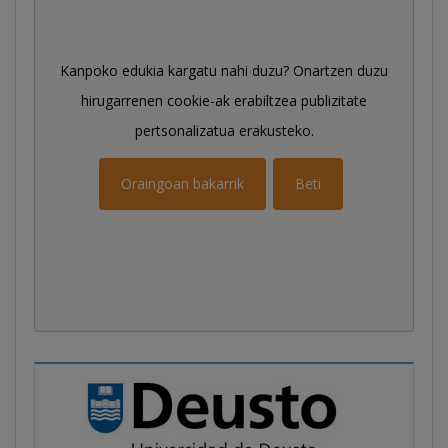
Kanpoko edukia kargatu nahi duzu? Onartzen duzu
hirugarrenen cookie-ak erabiltzea publizitate
pertsonalizatua erakusteko.
Oraingoan bakarrik
Beti