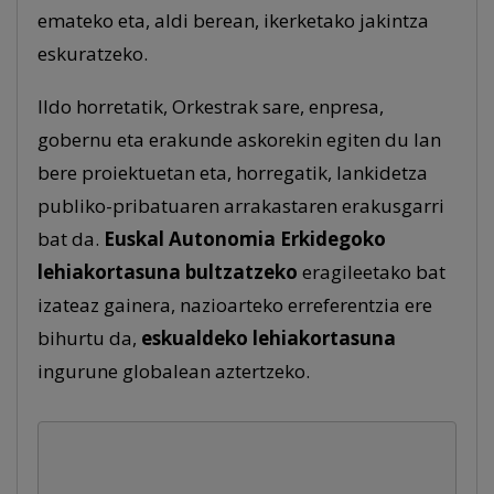
emateko eta, aldi berean, ikerketako jakintza
eskuratzeko.
Ildo horretatik, Orkestrak sare, enpresa,
gobernu eta erakunde askorekin egiten du lan
bere proiektuetan eta, horregatik, lankidetza
publiko-pribatuaren arrakastaren erakusgarri
bat da.
Euskal Autonomia Erkidegoko
lehiakortasuna bultzatzeko
eragileetako bat
izateaz gainera, nazioarteko erreferentzia ere
bihurtu da,
eskualdeko lehiakortasuna
ingurune globalean aztertzeko.