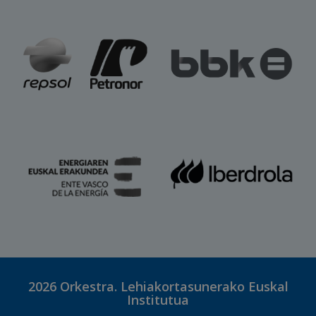
2026
Orkestra. Lehiakortasunerako Euskal
Institutua