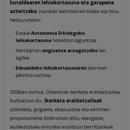
lurraldearen lehiakortasuna eta garapena
aztertzeko
, hainbat ikerrildoren bidez eta hiru
helbururekin:
Euskal
Autonomia Erkidegoko
lehiakortasuna
hobetzen laguntzea
Herritarren
ongizatea areagotzeko
lan
egitea
Eskualdeko lehiakortasunaren
alorrean
jakintza sortzea
2006an sortua, Orkestrak ikerketa eraldatzailea
bultzatzen du.
Ikerketa eraldatzaileak
azterketa, gogoeta, ebaluazioa eta ekintzen
proposamena bideratzen ditu, etengabe,
aurkeztutako erronkei erantzun berritzaileak