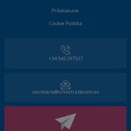
Pribatasuna
Cookie Politika
+34 943 297327
secretaria@orkestra.deusto.es