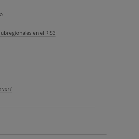
go
subregionales en el RIS3
e ver?