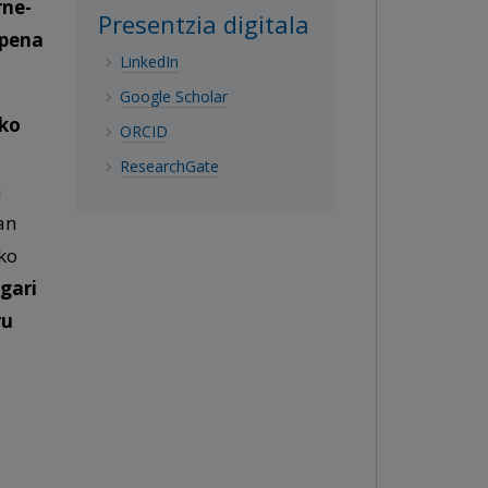
rne-
Presentzia digitala
apena
LinkedIn
Google Scholar
ako
ORCID
ResearchGate
n
an
ko
gari
ru