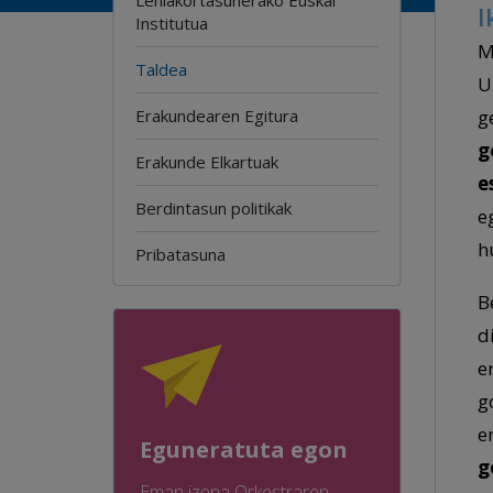
I
Institutua
M
Taldea
U
Erakundearen Egitura
g
g
Erakunde Elkartuak
e
Berdintasun politikak
e
h
Pribatasuna
B
d
e
g
e
Eguneratuta egon
g
Eman izena Orkestraren