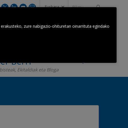
Bilatu...
GUREKIN HARREMANETAN JARRI
 erakusteko, zure nabigazio-ohituretan oinarrituta egindako
Orkestra Taldea
Harremanak
er Berri
bisteak, Ekitaldiak eta Bloga