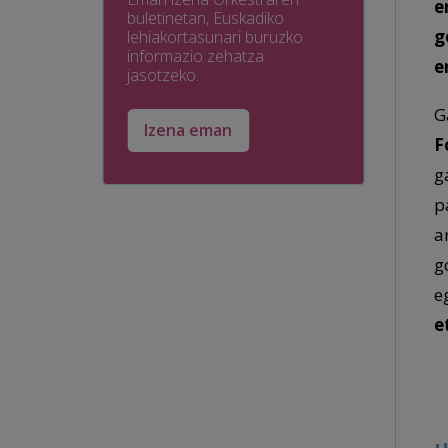
e
buletinetan, Euskadiko
g
lehiakortasunari buruzko
informazio zehatza
e
jasotzeko.
G
Izena eman
F
g
p
a
g
e
e