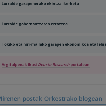
Lurralde garapenerako ekintza ikerketa
Lurralde gobernantzaren erraztea
Tokiko eta hiri-mailako garapen ekonomikoa eta lehi
Argitalpenak ikusi
Deusto Research
portalean
irenen postak Orkestrako blogean