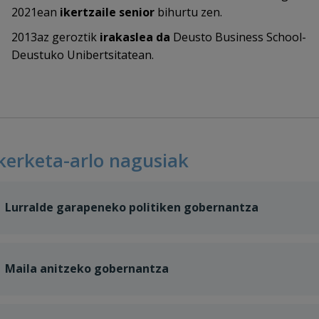
2021ean
ikertzaile senior
bihurtu zen.
2013az geroztik
irakaslea da
Deusto Business School-
Deustuko Unibertsitatean.
kerketa-arlo nagusiak
Lurralde garapeneko politiken gobernantza
Maila anitzeko gobernantza