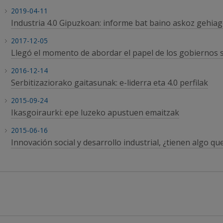
2019-04-11
Industria 4.0 Gipuzkoan: informe bat baino askoz gehia
2017-12-05
Llegó el momento de abordar el papel de los gobiernos 
2016-12-14
Serbitizaziorako gaitasunak: e-liderra eta 4.0 perfilak
2015-09-24
Ikasgoiraurki: epe luzeko apustuen emaitzak
2015-06-16
Innovación social y desarrollo industrial, ¿tienen algo qu