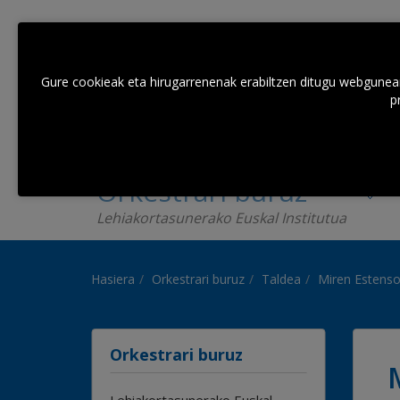
Gure cookieak eta hirugarrenenak erabiltzen ditugu webguneare
p
Orkestrari buruz
Lehiakortasunerako Euskal Institutua
Hasiera
Orkestrari buruz
Taldea
Miren Estens
Orkestrari buruz
Lehiakortasunerako Euskal