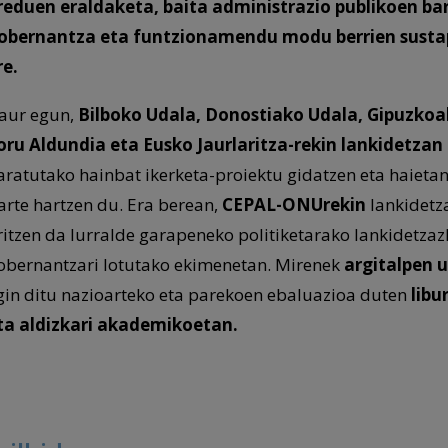
reduen eraldaketa, baita administrazio publikoen ba
obernantza eta funtzionamendu modu berrien sust
re.
aur egun,
Bilboko Udala, Donostiako Udala, Gipuzko
oru Aldundia eta Eusko Jaurlaritza-rekin lankidetzan
aratutako hainbat ikerketa-proiektu gidatzen eta haieta
arte hartzen du. Era berean,
CEPAL-ONUrekin
lankidetz
ritzen da lurralde garapeneko politiketarako lankidetzaz
obernantzari lotutako ekimenetan. Mirenek
argitalpen u
gin ditu nazioarteko eta parekoen ebaluazioa duten
libu
ta aldizkari akademikoetan.