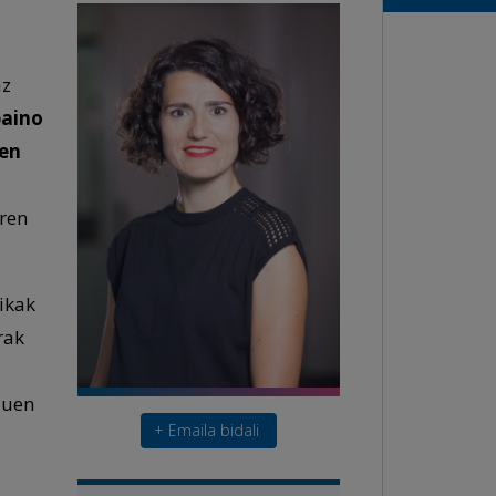
az
baino
ken
ren
ikak
rak
auen
+ Emaila bidali