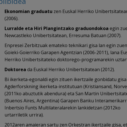
bilbidea
Ekonomian graduatu
zen Euskal Herriko Unibertsitatea
(2006).
Lurralde eta Hiri Plangintzako graduondokoa
egin zu
Newcastleko Unibertsitatean, Erresuma Batuan (2007).
Enpresei Zerbitzuak emateko teknikari gisa lan egin zue
Goieki-Goierriko Garapen Agentzian (2006-2011), lana Eu
Herriko Unibertsitateko doktorego-programarekin uztar
Doktorea
da Euskal Herriko Unibertsitatean (2012).
Bi ikerketa-egonaldi egin zituen ikertzaile gonbidatu gisa
Agderforskning ikerketa-institutuan (Kristiansand, Norve
(2011ko abuztutik abendura) eta San Martin Unibertsitat
(Buenos Aires, Argentina) Garapen Banku Interamerikar
Inbertsio Funts Multilateralarekin lankidetzan (2012ko
urtarriletik urrira).
2012aren amaieran sartu zen Orkestran ikertzaile gisa, e