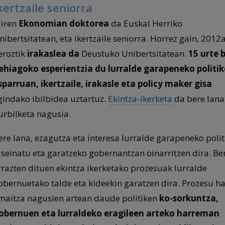
kertzaile seniorra
iren
Ekonomian doktorea
da Euskal Herriko
nibertsitatean, eta ikertzaile seniorra. Horrez gain, 2012
eroztik
irakaslea da
Deustuko Unibertsitatean.
15 urte 
ehiagoko esperientzia du lurralde garapeneko politi
sparruan, ikertzaile, irakasle eta policy maker gisa
gindako ibilbidea uztartuz.
Ekintza-ikerketa
da bere lana
urbilketa nagusia.
ere lana, ezagutza eta interesa lurralde garapeneko polit
iseinatu eta garatzeko gobernantzan oinarritzen dira. Be
rrazten dituen ekintza ikerketako prozesuak lurralde
obernuetako talde eta kideekin garatzen dira. Prozesu h
maitza nagusien artean daude politiken
ko-sorkuntza,
obernuen eta lurraldeko eragileen arteko harreman