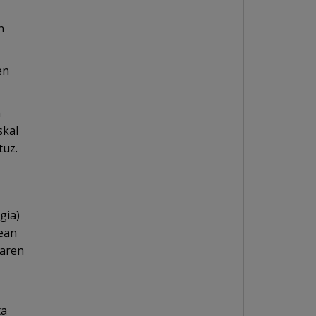
n
en
n
skal
tuz.
gia)
ean
raren
ta