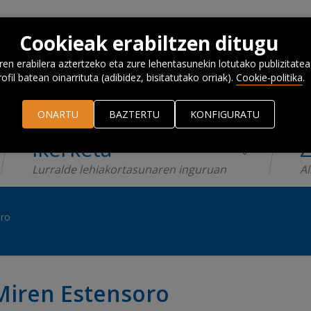
Cookieak erabiltzen ditugu
n erabilera aztertzeko eta zure lehentasunekin lotutako publizitatea
rofil batean oinarrituta (adibidez, bisitatutako orriak).
Cookie-politika
.
ONARTU
BAZTERTU
KONFIGURATU
Ikerketa
Z
Lurralde lehiakortasunaren inguruan
Al
oro
Miren Estensoro