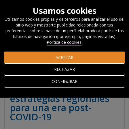
Usamos cookies
Utilizamos cookies propias y de terceros para analizar el uso del
sitio web y mostrarte publicidad relacionada con tus
Inicio
Actualidad
Noticias, Eventos y
preferencias sobre la base de un perfil elaborado a partir de tus
Blog
#Beyondcompetitiveness
Hacia la recuperación:
hábitos de navegación (por ejemplo, páginas visitadas).
renovación y reorientación como estrategias regionales para
Política de cookies
.
una era post- COVID-19
ACEPTAR
Hacia la recuperación:
RECHAZAR
renovación y
CONFIGURAR
reorientación como
estrategias regionales
para una era post-
COVID-19