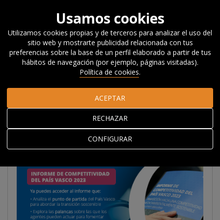
Usamos cookies
Utilizamos cookies propias y de terceros para analizar el uso del
sitio web y mostrarte publicidad relacionada con tus
Inicio
Investigación
Informe de Competitividad del País
preferencias sobre la base de un perfil elaborado a partir de tus
Vasco 2023
hábitos de navegación (por ejemplo, páginas visitadas).
Política de cookies
.
INFORME DE
ACEPTAR
COMPETITIVIDAD DEL
RECHAZAR
PAÍS VASCO 2023
CONFIGURAR