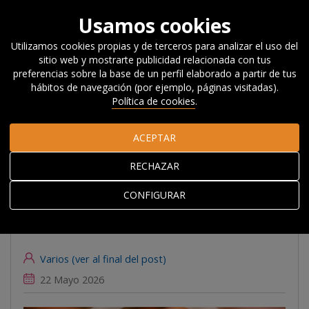
Usamos cookies
Utilizamos cookies propias y de terceros para analizar el uso del
sitio web y mostrarte publicidad relacionada con tus
Inicio
Actualidad
Noticias, Eventos y
preferencias sobre la base de un perfil elaborado a partir de tus
Blog
#Beyondcompetitiveness
Investigación artesana: una
hábitos de navegación (por ejemplo, páginas visitadas).
nueva forma de abordar los retos del territorio
Política de cookies
.
ACEPTAR
Investigación
RECHAZAR
artesana: una nueva
forma de abordar los
CONFIGURAR
retos del territorio
Varios (ver al final del post)
22 Mayo 2026