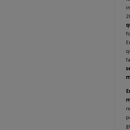
i
2
q
f
E
q
f
s
m
E
m
r
p
g