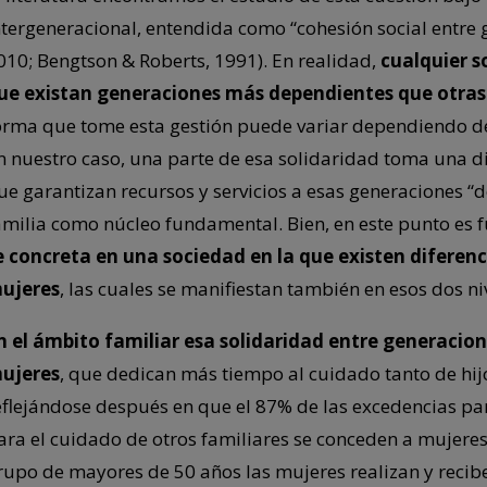
ntergeneracional, entendida como “cohesión social entre
010; Bengtson & Roberts, 1991). En realidad,
cualquier s
ue existan generaciones más dependientes que otras
orma que tome esta gestión puede variar dependiendo de f
n nuestro caso, una parte de esa solidaridad toma una di
ue garantizan recursos y servicios a esas generaciones “d
amilia como núcleo fundamental. Bien, en este punto es
e concreta en una sociedad en la que existen diferenc
ujeres
, las cuales se manifiestan también en esos dos ni
n el ámbito familiar esa solidaridad entre generacio
ujeres
, que dedican más tiempo al cuidado tanto de hijo
eflejándose después en que el 87% de las excedencias pa
ara el cuidado de otros familiares se conceden a mujere
rupo de mayores de 50 años las mujeres realizan y recib