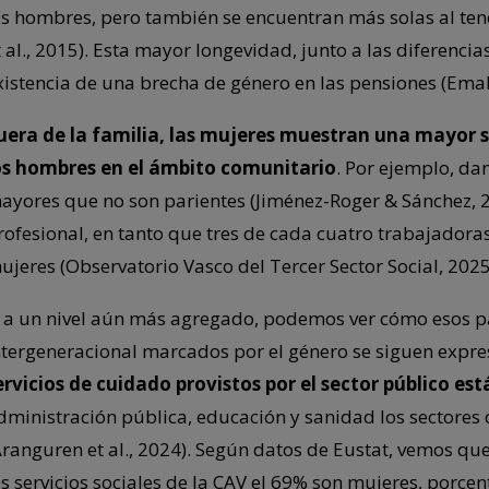
os hombres, pero también se encuentran más solas al te
t al., 2015). Esta mayor longevidad, junto a las diferencias
xistencia de una brecha de género en las pensiones (Ema
uera de la familia, las mujeres muestran una mayor 
os hombres en el ámbito comunitario
. Por ejemplo, d
ayores que no son parientes (Jiménez-Roger & Sánchez, 
rofesional, en tanto que tres de cada cuatro trabajadoras
ujeres (Observatorio Vasco del Tercer Sector Social, 2025
, a un nivel aún más agregado, podemos ver cómo esos p
ntergeneracional marcados por el género se siguen expre
ervicios de cuidado provistos por el sector público es
dministración pública, educación y sanidad los sectores
Aranguren et al., 2024). Según datos de Eustat, vemos qu
os servicios sociales de la CAV el 69% son mujeres, por