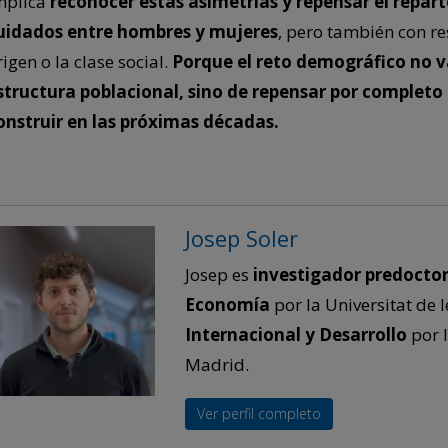
mplica
reconocer estas asimetrías y repensar el repart
uidados entre hombres y mujeres
, pero también con r
rigen o la clase social.
Porque el reto demográfico no v
structura poblacional, sino de repensar por complet
onstruir en las próximas décadas.
Josep Soler
Josep es
investigador predoctor
Economía
por la Universitat de l
Internacional y Desarrollo
por 
Madrid.
Ver perfil completo