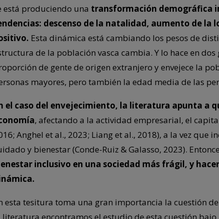
e está produciendo una
transformación demográfica i
endencias: descenso de la natalidad, aumento de la 
ositivo.
Esta dinámica está cambiando los pesos de distin
structura de la población vasca cambia. Y lo hace en dos 
roporción de gente de origen extranjero y envejece la p
ersonas mayores, pero también la edad media de las per
n el caso del envejecimiento, la literatura apunta a
conomía
, afectando a la actividad empresarial, el capita
016; Anghel et al., 2023; Liang et al., 2018), a la vez que
uidado y bienestar (Conde-Ruiz & Galasso, 2023). Entonce
ienestar inclusivo en una sociedad más frágil, y ha
inámica.
n esta tesitura toma una gran importancia la cuestión de 
a literatura encontramos el estudio de esta cuestión bajo