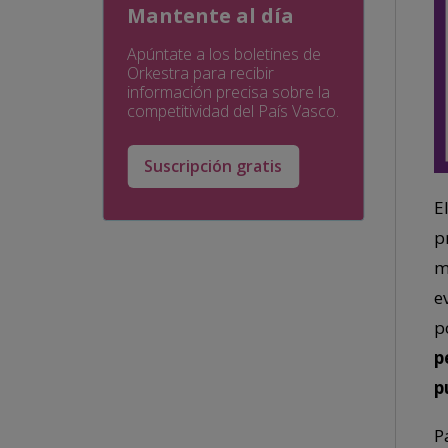
Mantente al día
Apúntate a los boletines de
Orkestra para recibir
información precisa sobre la
competitividad del País Vasco.
Suscripción gratis
E
p
m
e
p
p
p
P