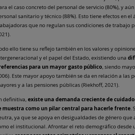
ara el caso concreto del personal de servicio (80%), y aú
ersonal sanitario y técnico (88%). Esto tiene efectos en e
rabajadoras que no regulan sus condiciones de trabajo p
021).
odo ello tiene su reflejo también en los valores y opinion
ntergeneracional y el papel del Estado, existiendo una
di
referencias para un mayor gasto público
, siendo mayor
006). Este mayor apoyo también se da en relación a las p
ayores y a las pensiones públicas (Riekhoff, 2021).
n definitiva,
existe una demanda creciente de cuidados
e muestra como un pilar central para hacerle frente
.
eutra, ya que se apoya en desigualdades de género que a
omo el institucional. Afrontar el reto demográfico desde 