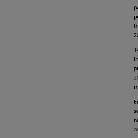
p
p
t
2
T
i
p
2
m
E
s
n
c