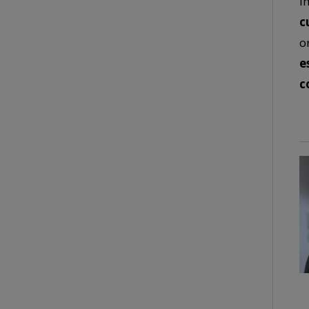
i
c
o
e
c