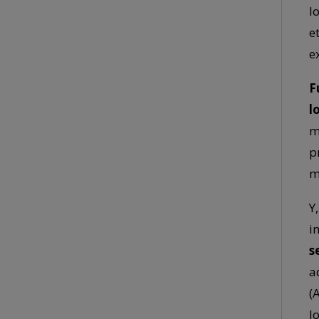
l
e
e
F
l
m
p
m
Y
i
s
a
(
l