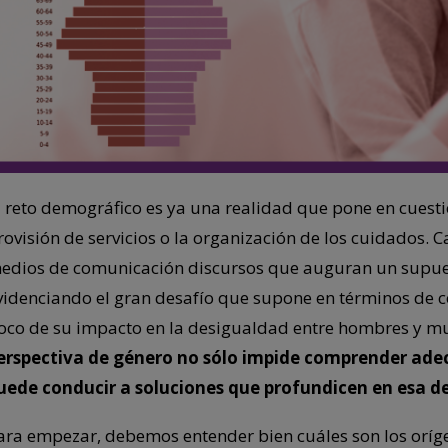
l reto demográfico es ya una realidad que pone en cuestió
rovisión de servicios o la organización de los cuidados. C
edios de comunicación discursos que auguran un supuest
videnciando el gran desafío que supone en términos de c
oco de su impacto en la desigualdad entre hombres y mu
erspectiva de género no sólo impide comprender ad
uede conducir a soluciones que profundicen en esa d
ara empezar, debemos entender bien cuáles son los orígen