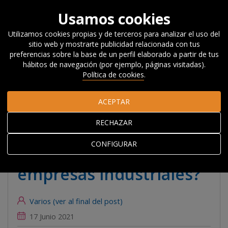
Usamos cookies
Utilizamos cookies propias y de terceros para analizar el uso del
sitio web y mostrarte publicidad relacionada con tus
Inicio
Actualidad
Noticias, Eventos y
preferencias sobre la base de un perfil elaborado a partir de tus
Blog
#Beyondcompetitiveness
Nuevas tecnologías y
hábitos de navegación (por ejemplo, páginas visitadas).
formación ¿vías para la servitización en las empresas
Política de cookies
.
industriales?
ACEPTAR
Nuevas tecnologías y
RECHAZAR
formación ¿vías para la
CONFIGURAR
servitización en las
empresas industriales?
Varios (ver al final del post)
17 Junio 2021