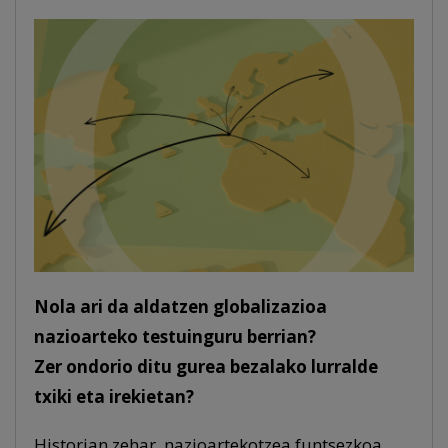
Nola ari da aldatzen globalizazioa
nazioarteko testuinguru berrian?
Zer ondorio ditu gurea bezalako lurralde
txiki eta irekietan?
Historian zehar, nazioartekotzea funtsezkoa