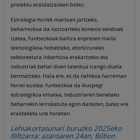
proiektu eraldatzaileen bidez.
Estrategia horiek martxan jartzeko,
beharrezkoa da nazioarteko konexio sendoak
izatea, funtsezkoak baitira enpresen maila
teknologikoa hobetzeko, etorkizuneko
sektoreetara inbertsioa erakartzeko eta
industriak behar duen talentua izango duela
bermatzeko. Hala ere, ez da nahikoa harreman
horiei eustea: funtsezkoa da ikuspegi
estrategikoa ematea, industriaren benetako
beharrekin lerrokatuta egon daitezen, batez ere
eraldaketa une honetan.
Lehiakortasunari buruzko 2025eko
Biltzarra: azaroaren 24an, Bilbon