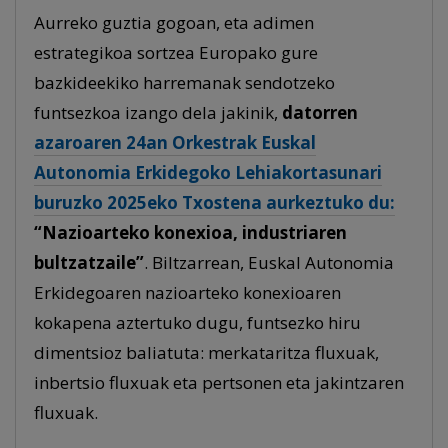
Aurreko guztia gogoan, eta adimen
estrategikoa sortzea Europako gure
bazkideekiko harremanak sendotzeko
funtsezkoa izango dela jakinik,
datorren
azaroaren 24an Orkestrak Euskal
Autonomia Erkidegoko Lehiakortasunari
buruzko 2025eko Txostena aurkeztuko du:
“Nazioarteko konexioa, industriaren
bultzatzaile”
. Biltzarrean, Euskal Autonomia
Erkidegoaren nazioarteko konexioaren
kokapena aztertuko dugu, funtsezko hiru
dimentsioz baliatuta: merkataritza fluxuak,
inbertsio fluxuak eta pertsonen eta jakintzaren
fluxuak.