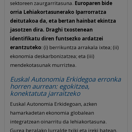
sektoreen zaurgarritasuna.
Europaren bide
orria Lehiakortasunerako Iparrorratza
deitutakoa da, eta bertan hainbat ekintza
jasotzen dira. Draghi txostenean
identifikatu diren funtsezko ardatzei
erantzuteko
: (i) berrikuntza arrakala ixtea; (ii)
ekonomia deskarbonizatzea; eta (iii)
mendekotasunak murriztea.
Euskal Autonomia Erkidegoa erronka
horren aurrean: egokitzea,
konektatuta jarraitzeko
Euskal Autonomia Erkidegoan, azken
hamarkadetan ekonomia globalean
integratzean oinarritu da lehiakortasuna.
Gurea bezalako lurralde txiki eta ireki batean,