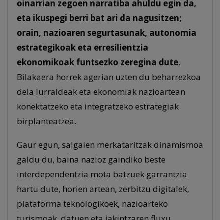
oinarrian zegoen narratiba ahuldu egin da,
eta ikuspegi berri bat ari da nagusitzen;
orain, nazioaren segurtasunak, autonomia
estrategikoak eta erresilientzia
ekonomikoak funtsezko zeregina dute
.
Bilakaera horrek agerian uzten du beharrezkoa
dela lurraldeak eta ekonomiak nazioartean
konektatzeko eta integratzeko estrategiak
birplanteatzea.
Gaur egun, salgaien merkataritzak dinamismoa
galdu du, baina nazioz gaindiko beste
interdependentzia mota batzuek garrantzia
hartu dute, horien artean, zerbitzu digitalek,
plataforma teknologikoek, nazioarteko
turismoak, datuen eta jakintzaren fluxu