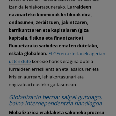
izan da lehiakortasunerako.
Lurraldeen
nazioarteko konexioak kritikoak dira,
ondasunen, zerbitzuen, jakintzaren,
berrikuntzaren eta kapitalaren (giza
kapitala, fisikoa eta finantzarioa)
fluxuetarako sarbidea ematen dutelako,
eskala globalean.
ELGEren azterlanek agerian
uzten dute
konexio horiek eragina dutela
lurraldeen erresilientzian eta, asalduren eta
krisien aurrean, lehiakortasunari eta
ongizateari eusteko gaitasunean.
Globalizazio berria: salgai gutxiago,
baina interdependentzia handiagoa
Globalizazioa
eraldaketa sakoneko prozesu