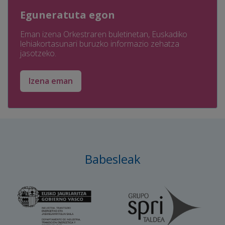
Eguneratuta egon
Eman izena Orkestraren buletinetan, Euskadiko
lehiakortasunari buruzko informazio zehatza
jasotzeko.
Izena eman
Babesleak