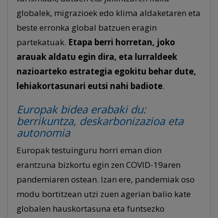
globalek, migrazioek edo klima aldaketaren eta
beste erronka global batzuen eragin
partekatuak.
Etapa berri horretan, joko
arauak aldatu egin dira, eta lurraldeek
nazioarteko estrategia egokitu behar dute,
lehiakortasunari eutsi nahi badiote
.
Europak bidea erabaki du:
berrikuntza, deskarbonizazioa eta
autonomia
Europak testuinguru horri eman dion
erantzuna bizkortu egin zen COVID-19aren
pandemiaren ostean. Izan ere, pandemiak oso
modu bortitzean utzi zuen agerian balio kate
globalen hauskortasuna eta funtsezko