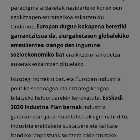
paradigma aldaketak nazioarteko konexioen
egokitzapen estrategikoa eskatzen du.
Ondorioz,
Europan dugun kokapena bereziki
garrantzitsua da, ziurgabetasun globalekiko
erresilientea izango den ingurune
sozioekonomiko
bat
eraikitzeko lankidetza
aukerak eskaintzen dituelako.
Ikuspegi horrekin bat, eta Europan industria
politika sendoagoa eta estrategikoagoa
bilatzeko helburuarekin lerrokatuta,
Euskadi
2030 Industria Plan berriak
industria
gaitasunetan jauzi kualitatiboak egin nahi ditu,
industria eraldaketa sustatzera eta kalitate
handiko lanpostuak sortzera bideratutako