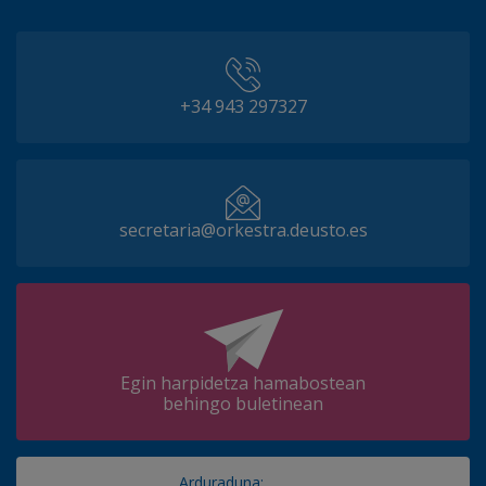
+34 943 297327
secretaria@orkestra.deusto.es
Egin harpidetza hamabostean
behingo buletinean
Arduraduna: