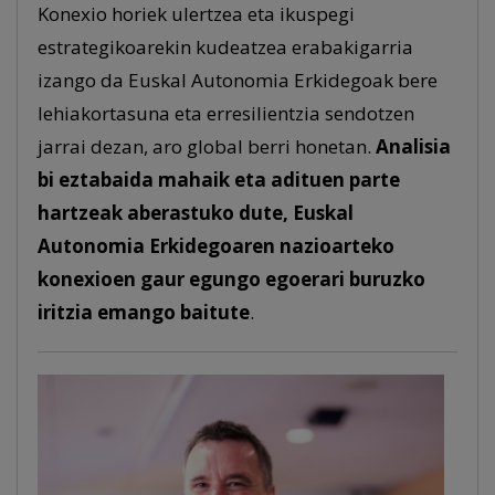
Konexio horiek ulertzea eta ikuspegi
estrategikoarekin kudeatzea erabakigarria
izango da Euskal Autonomia Erkidegoak bere
lehiakortasuna eta erresilientzia sendotzen
jarrai dezan, aro global berri honetan.
Analisia
bi eztabaida mahaik eta adituen parte
hartzeak aberastuko dute, Euskal
Autonomia Erkidegoaren nazioarteko
konexioen gaur egungo egoerari buruzko
iritzia emango baitute
.