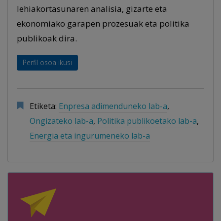
lehiakortasunaren analisia, gizarte eta
ekonomiako garapen prozesuak eta politika
publikoak dira.
Perfil osoa ikusi
Etiketa:
Enpresa adimenduneko lab-a
,
Ongizateko lab-a
,
Politika publikoetako lab-a
,
Energia eta ingurumeneko lab-a