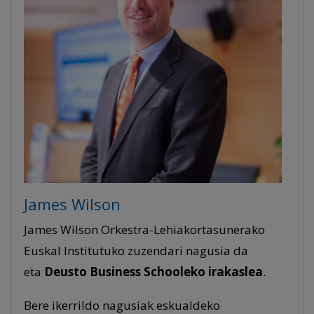
James Wilson
James Wilson Orkestra-Lehiakortasunerako
Euskal Institutuko zuzendari nagusia da
eta
Deusto Business Schooleko irakaslea
.
Bere ikerrildo nagusiak eskualdeko