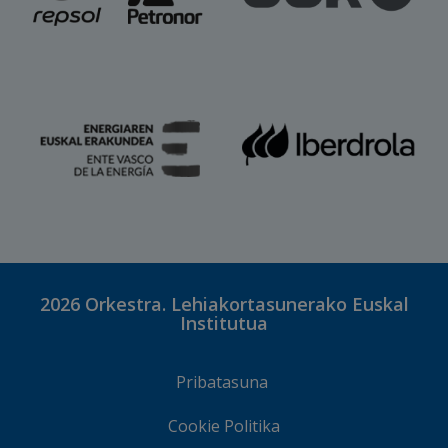
2026
Orkestra. Lehiakortasunerako Euskal
Institutua
Pribatasuna
Cookie Politika