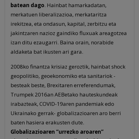
batean dago
. Hainbat hamarkadatan,
merkatuen liberalizazioa, merkataritza
irekitzea, eta ondasun, kapital, zerbitzu eta
jakintzaren nazioz gaindiko fluxuak areagotzea
izan ditu ezaugarri. Baina orain, norabide
aldaketa bat ikusten ari gara.
2008ko finantza krisiaz geroztik, hainbat shock
geopolitiko, geoekonomiko eta sanitariok -
besteak beste, Brexitaren erreferendumak,
Trumpek 2016an AEBetako hauteskundeak
irabazteak, COVID-19aren pandemiak edo
Ukrainako gerrak- globalizazioaren aro berri
baten hasiera erakusten dute.
Globalizazioaren “urrezko aroaren”