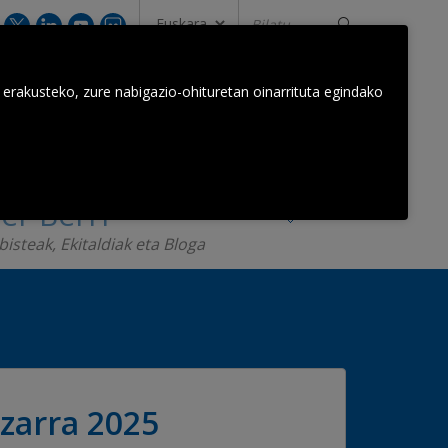
Bilatu...
GUREKIN HARREMANETAN JARRI
 erakusteko, zure nabigazio-ohituretan oinarrituta egindako
Orkestra Taldea
Harremanak
er Berri
bisteak, Ekitaldiak eta Bloga
zarra 2025