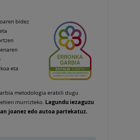
koaren bidez
eta
ortzen
menaren
o
ikoa eta
arbia metodologia erabili dugu
gehien murrizteko.
Lagundu iezaguzu
koan joanez edo autoa partekatuz.