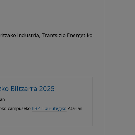
ritzako Industria, Trantsizio Energetiko
ko Biltzarra 2025
tan
lboko campuseko
IIBZ Liburutegiko
Atarian