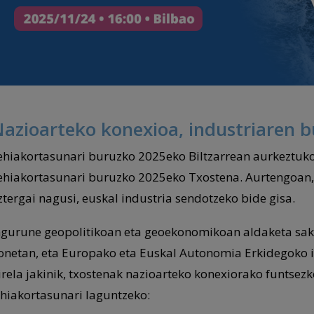
azioarteko konexioa, industriaren bu
ehiakortasunari buruzko 2025eko Biltzarrean aurkeztu
ehiakortasunari buruzko 2025eko Txostena. Aurtengoan
ztergai nagusi, euskal industria sendotzeko bide gisa.
ngurune geopolitikoan eta geoekonomikoan aldaketa sako
onetan, eta Europako eta Euskal Autonomia Erkidegoko in
irela jakinik, txostenak nazioarteko konexiorako funtsezko
ehiakortasunari laguntzeko: