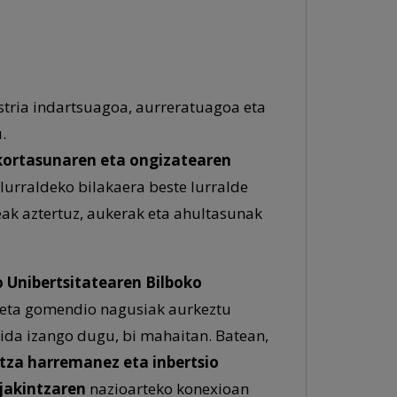
ustria indartsuagoa, aurreratuagoa eta
.
kortasunaren eta ongizatearen
lurraldeko bilakaera beste lurralde
ak aztertuz, aukerak eta ahultasunak
 Unibertsitatearen Bilboko
 eta gomendio nagusiak aurkeztu
aida izango dugu, bi mahaitan. Batean,
tza harremanez eta inbertsio
jakintzaren
nazioarteko konexioan