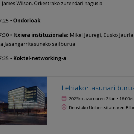
James Wilson, Orkestrako zuzendari nagusia
7:25 •
Ondorioak
7:30 •
Itxiera instituzionala:
Mikel Jauregi, Eusko Jaurla
ta Jasangarritasuneko sailburua
7:35 •
Koktel-networking-a
Lehiakortasunari buruz
2025ko azaroaren 24an • 16:00e
Deustuko Unibertsitatearen Bi