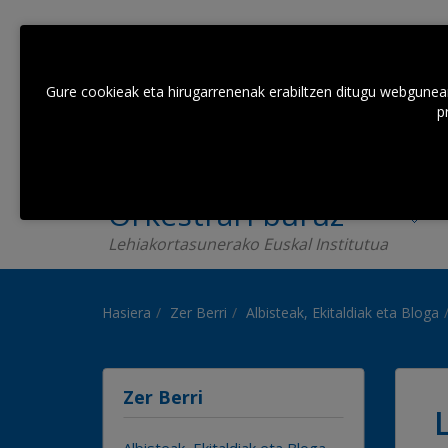
Gure cookieak eta hirugarrenenak erabiltzen ditugu webguneare
p
Orkestrari buruz
Lehiakortasunerako Euskal Institutua
Hasiera
Zer Berri
Albisteak, Ekitaldiak eta Bloga
Zer Berri
Albisteak, Ekitaldiak eta Bloga