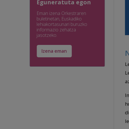
Eguneratuta egon
Eman izena Orkestraren
buletinetan, Euskadiko
lehiakortasunari buruzko
informazio zehatza
jasotzeko.
N
Izena eman
L
L
a
I
h
d
l