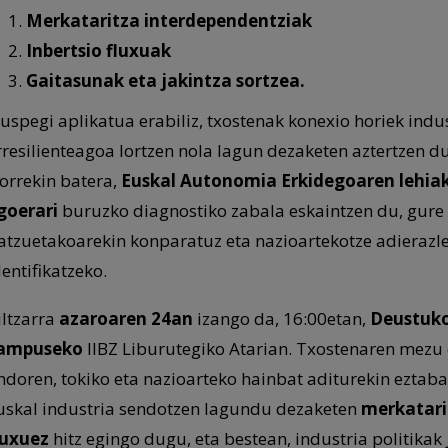
Merkataritza interdependentziak
Inbertsio fluxuak
Gaitasunak eta jakintza sortzea.
kuspegi aplikatua erabiliz, txostenak konexio horiek ind
rresilienteagoa lortzen nola lagun dezaketen aztertzen du
orrekin batera,
Euskal Autonomia Erkidegoaren lehia
goerari
buruzko diagnostiko zabala eskaintzen du, gure 
atzuetakoarekin konparatuz eta nazioartekotze adierazle
dentifikatzeko.
iltzarra
azaroaren 24an
izango da, 16:00etan,
Deustuko
ampuseko
IIBZ Liburutegiko Atarian. Txostenaren mezu
ndoren, tokiko eta nazioarteko hainbat aditurekin eztab
uskal industria sendotzen lagundu dezaketen
merkatari
luxuez
hitz egingo dugu, eta bestean, industria politikak