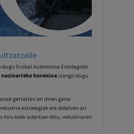
ltzatzaile
ko dugu Euskal Autonomia Erkidegoko
,
nazioarteko konexioa
izango dugu
nak gertatzen ari diren garai
dustria estrategiak ere aldatzen ari
 hiru bide aztertzen ditu, industriaren