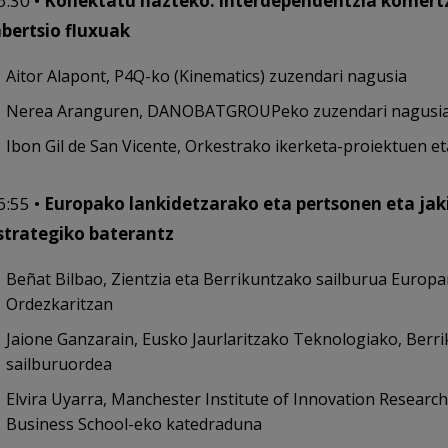
6:30 •
Konektatu hazteko: interdependentzia komertzi
nbertsio fluxuak
Aitor Alapont, P4Q-ko (Kinematics) zuzendari nagusia
Nerea Aranguren, DANOBATGROUPeko zuzendari nagusi
Ibon Gil de San Vicente, Orkestrako ikerketa-proiektuen e
6:55 •
Europako lankidetzarako eta pertsonen eta jak
strategiko baterantz
Beñat Bilbao, Zientzia eta Berrikuntzako sailburua Euro
Ordezkaritzan
Jaione Ganzarain, Eusko Jaurlaritzako Teknologiako, Berri
sailburuordea
Elvira Uyarra, Manchester Institute of Innovation Resear
Business School-eko katedraduna