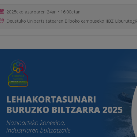
2025eko azaroaren 24an • 16:00etan
Deustuko Unibertsitatearen Bilboko campuseko IIBZ Liburutegik