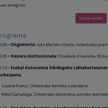
uen zereginaz.
Izena eman
Programa
6:00 •
Ongietorria:
Iván Martén Uliarte, Orkestrako pres
6:05 •
Hasiera instituzionala:
Elixabete Etxanobe, Bizka
6:10 •
Euskal Autonomia Erkidegoko Lehiakortasunar
urkezpena.
Susana Franco, Orkestrako ikerketa zuzendaria
Mikel Gaztañaga, Orkestrako doktoretza aurreko ikertzail