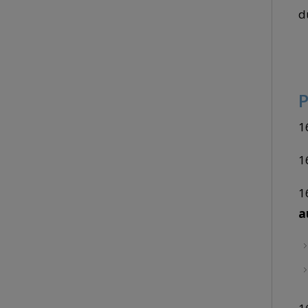
d
1
1
1
a