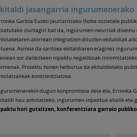
kitaldi jasangarria ingurumenerako
rronka Garbia Eusko Jaurlaritzako Ihobe sozietate publi
biatutako ziurtagiri bat da, ingurumen-neurriak diseinu 
ntolaketaren alorrean integratzen dituzten ekitaldiak ait
ituena. Asmoa da saritzea ekitaldiaren eraginez inguru
ainean sor daitezkeen inpaktu negatiboak minimizatzek
kimenak. Proiektu honen helburua da ekitaldietako publ
ntolatzaileak kontzientziatzea.
ngurumenarekin dugun konpromisoa dela eta, Erronka G
kitaldi hau antolatzeko, ingurumen-inpaktua ahalik eta 
npaktu hori gutxitzen, konferentziara garraio publi