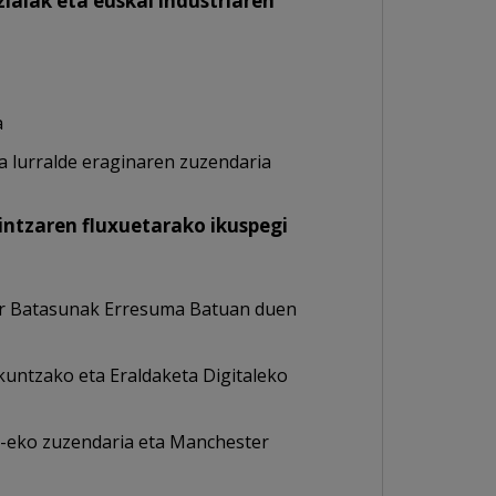
alak eta euskal industriaren
a
ta lurralde eraginaren zuzendaria
intzaren fluxuetarako ikuspegi
par Batasunak Erresuma Batuan duen
kuntzako eta Eraldaketa Digitaleko
ch-eko zuzendaria eta Manchester