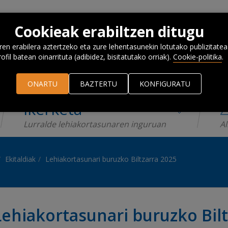
Cookieak erabiltzen ditugu
n erabilera aztertzeko eta zure lehentasunekin lotutako publizitatea
rofil batean oinarrituta (adibidez, bisitatutako orriak).
Cookie-politika
.
ONARTU
BAZTERTU
KONFIGURATU
Ikerketa
Z
Lurralde lehiakortasunaren inguruan
Al
Ekitaldiak
Lehiakortasunari buruzko Biltzarra 2025
Lehiakortasunari buruzko Bilt