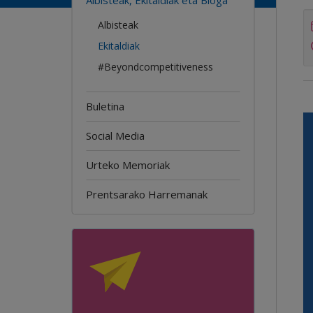
Albisteak
Ekitaldiak
#Beyondcompetitiveness
Buletina
Social Media
Urteko Memoriak
Prentsarako Harremanak