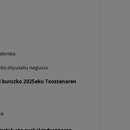
identea.
iko diputatu nagusia.
i buruzko 2025eko Txostenaren
ea