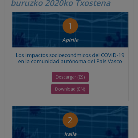
buruzko 2020ko Txostena
1
Apirila
Los impactos socioeconómicos del COVID-19
en la comunidad autónoma del País Vasco
Descargar (ES)
Download (EN)
2
Iraila