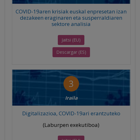
COVID-19aren krisiak euskal enpresetan izan
dezakeen eraginaren eta susperraldiaren
sektore analisia
Jaitsi (EU)
Descargar (ES)
3
Iraila
Digitalizazioa, COVID-19ari erantzuteko
(Laburpen exekutiboa)