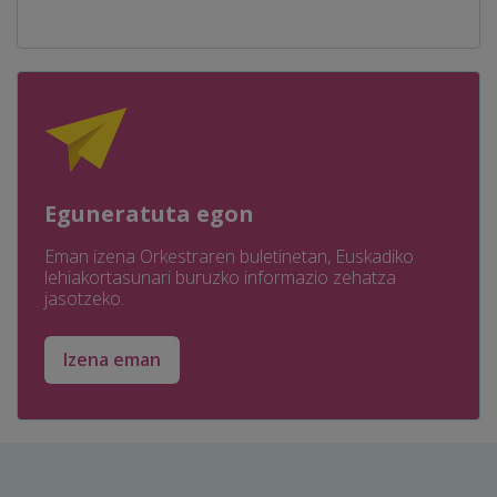
Eguneratuta egon
Eman izena Orkestraren buletinetan, Euskadiko
lehiakortasunari buruzko informazio zehatza
jasotzeko.
Izena eman