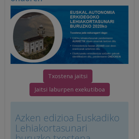
Txostena jaitsi
Jaitsi laburpen exekutiboa
Azken edizioa Euskadiko
Lehiakortasunari
buruzko txostena