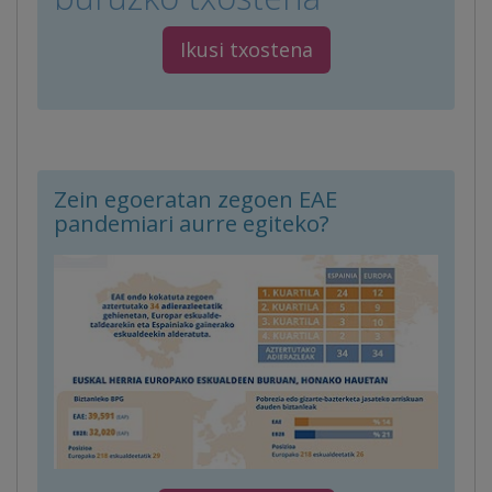
Ikusi txostena
Zein egoeratan zegoen EAE
pandemiari aurre egiteko?