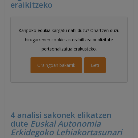
eraikitzeko
Kanpoko edukia kargatu nahi duzu? Onartzen duzu
hirugarrenen cookie-ak erabiltzea publizitate
pertsonalizatua erakusteko.
Oraingoan bakarrik
Beti
4 analisi sakonek elikatzen
dute
Euskal Autonomia
Erkidegoko Lehiakortasunari