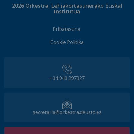
2026
Orkestra. Lehiakortasunerako Euskal
Institutua
Pribatasuna
Cookie Politika
+34 943 297327
secretaria@orkestra.deusto.es