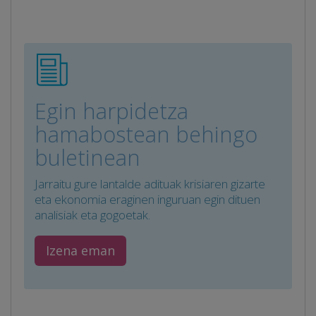
Egin harpidetza
hamabostean behingo
buletinean
Jarraitu gure lantalde adituak krisiaren gizarte
eta ekonomia eraginen inguruan egin dituen
analisiak eta gogoetak.
Izena eman