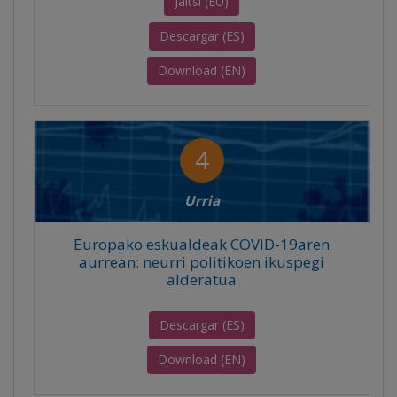
Jaitsi (EU)
Descargar (ES)
Download (EN)
4
Urria
Europako eskualdeak COVID-19aren
aurrean: neurri politikoen ikuspegi
alderatua
Descargar (ES)
Download (EN)