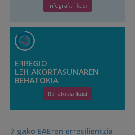
Infografia ikusi
ERREGIO
LEHIAKORTASUNAREN
BEHATOKIA
Behatokia ikusi
7 gako EAEren erresilientzia