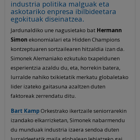
industria politika malguak eta
askotariko enpresa ibilbideetara
egokituak diseinatzea.
Jardunaldiko une nagusietako bat
Hermann
Simon
ekonomialari eta Hidden Champions
kontzeptuaren sortzailearen hitzaldia izan da.
Simonek Alemaniako ezkutuko txapeldunen
esperientzia azaldu du, eta, horrekin batera,
lurralde nahiko txikietatik merkatu globaletako
lider izateko gaitasuna azaltzen duten
faktoreak zerrendatu ditu.
Bart Kamp
Orkestrako ikertzaile seniorrarekin
izandako elkarrizketan, Simonek nabarmendu
du munduak industria izaera sendoa duten
lurraldeetatik maila globalean lehiatzeko gai