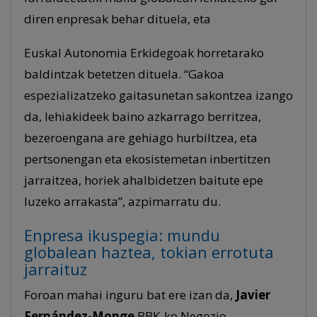
diren enpresak behar dituela, eta
Euskal Autonomia Erkidegoak horretarako
baldintzak betetzen dituela. “Gakoa
espezializatzeko gaitasunetan sakontzea izango
da, lehiakideek baino azkarrago berritzea,
bezeroengana are gehiago hurbiltzea, eta
pertsonengan eta ekosistemetan inbertitzen
jarraitzea, horiek ahalbidetzen baitute epe
luzeko arrakasta”, azpimarratu du.
Enpresa ikuspegia: mundu
globalean haztea, tokian errotuta
jarraituz
Foroan mahai inguru bat ere izan da,
Javier
Fernández-Monge
BBK-ko Negozio