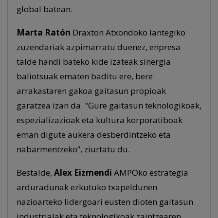
global batean.
Marta Ratón
Draxton Atxondoko lantegiko
zuzendariak azpimarratu duenez, enpresa
talde handi bateko kide izateak sinergia
baliotsuak ematen baditu ere, bere
arrakastaren gakoa gaitasun propioak
garatzea izan da. "Gure gaitasun teknologikoak,
espezializazioak eta kultura korporatiboak
eman digute aukera desberdintzeko eta
nabarmentzeko”, ziurtatu du.
Bestalde,
Alex Eizmendi
AMPOko estrategia
arduradunak ezkutuko txapeldunen
nazioarteko lidergoari eusten dioten gaitasun
industrialak eta teknologikoak zaintzearen