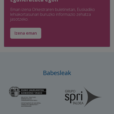
Eman izena Orkestraren buletinetan, Euskadiko
lehiakortasunari buruzko informazio zehatza
jasotzeko.
Izena eman
Babesleak