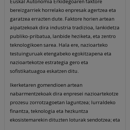
Euskal Autonomia Erkidegoaren faktore
bereizgarriek horrelako enpresak agertzea eta
garatzea errazten dute. Faktore horien artean
aipatzekoak dira industria tradizioa, lankidetza
publiko-pribatua, lanbide heziketa, eta zentro
teknologikoen sarea. Hala ere, nazioarteko
testuinguruak etengabeko egokitzapena eta
nazioartekotze estrategia gero eta
sofistikatuagoa eskatzen ditu.
Ikerketaren gomendioen artean
nabarmentzekoak dira enpresei nazioartekotze
prozesu zorrotzagoetan laguntzea; lurraldeko
finantza, teknologia eta hezkuntza
ekosistemarekin dituzten loturak sendotzea; eta