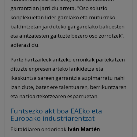
garrantzian jarri du arreta. "Oso soluzio
konplexuetan lider garelako eta muturreko
baldintzetan jarduteko gai garelako balioesten
eta aintzatesten gaituzte bezero oso zorrotzek”,
adierazi du.
Parte hartzaileek antzeko erronkak partekatzen
dituzte enpresen arteko lankidetza eta
ikaskuntza sareen garrantzia azpimarratu nahi
izan dute, batez ere talentuaren, berrikuntzaren
eta nazioartekotzearen esparruetan.
Funtsezko aktiboa EAEko eta
Europako industriarentzat
Ekitaldiaren ondorioak
Iván Martén