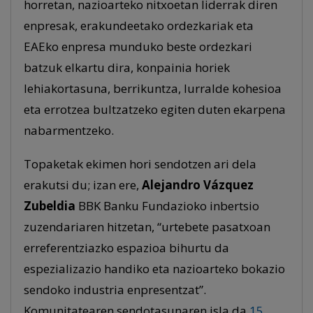
horretan, nazioarteko nitxoetan liderrak diren
enpresak, erakundeetako ordezkariak eta
EAEko enpresa munduko beste ordezkari
batzuk elkartu dira, konpainia horiek
lehiakortasuna, berrikuntza, lurralde kohesioa
eta errotzea bultzatzeko egiten duten ekarpena
nabarmentzeko.
Topaketak ekimen hori sendotzen ari dela
erakutsi du; izan ere,
Alejandro Vázquez
Zubeldia
BBK Banku Fundazioko inbertsio
zuzendariaren hitzetan, “urtebete pasatxoan
erreferentziazko espazioa bihurtu da
espezializazio handiko eta nazioarteko bokazio
sendoko industria enpresentzat”.
Komunitatearen sendotasunaren isla da
15