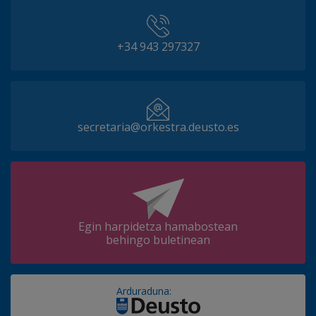
+34 943 297327
secretaria@orkestra.deusto.es
Egin harpidetza hamabostean
behingo buletinean
Arduraduna: