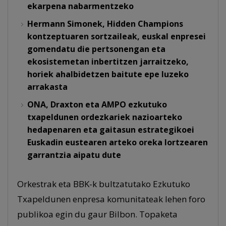
ekarpena nabarmentzeko
Hermann Simonek, Hidden Champions
kontzeptuaren sortzaileak, euskal enpresei
gomendatu die pertsonengan eta
ekosistemetan inbertitzen jarraitzeko,
horiek ahalbidetzen baitute epe luzeko
arrakasta
ONA, Draxton eta AMPO ezkutuko
txapeldunen ordezkariek nazioarteko
hedapenaren eta gaitasun estrategikoei
Euskadin eustearen arteko oreka lortzearen
garrantzia aipatu dute
Orkestrak eta BBK-k bultzatutako Ezkutuko
Txapeldunen enpresa komunitateak lehen foro
publikoa egin du gaur Bilbon. Topaketa