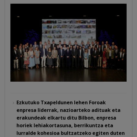
Ezkutuko Txapeldunen lehen Foroak
enpresa liderrak, nazioarteko adituak eta
erakundeak elkartu ditu Bilbon, enpresa
horiek lehiakortasuna, berrikuntza eta
lurralde kohesioa bultzatzeko egiten duten