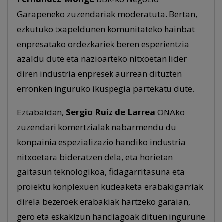
Garapeneko zuzendariak moderatuta. Bertan,
ezkutuko txapeldunen komunitateko hainbat
enpresatako ordezkariek beren esperientzia
azaldu dute eta nazioarteko nitxoetan lider
diren industria enpresek aurrean dituzten
erronken inguruko ikuspegia partekatu dute.
Eztabaidan,
Sergio Ruiz de Larrea
ONAko
zuzendari komertzialak nabarmendu du
konpainia espezializazio handiko industria
nitxoetara bideratzen dela, eta horietan
gaitasun teknologikoa, fidagarritasuna eta
proiektu konplexuen kudeaketa erabakigarriak
direla bezeroek erabakiak hartzeko garaian,
gero eta eskakizun handiagoak dituen ingurune