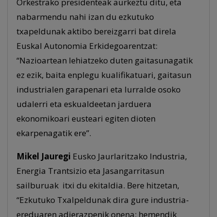
Orkestrako presidenteak aurkeztu ditu, eta
nabarmendu nahi izan du ezkutuko
txapeldunak aktibo bereizgarri bat direla
Euskal Autonomia Erkidegoarentzat:
“Nazioartean lehiatzeko duten gaitasunagatik
ez ezik, baita enplegu kualifikatuari, gaitasun
industrialen garapenari eta lurralde osoko
udalerri eta eskualdeetan jarduera
ekonomikoari eusteari egiten dioten
ekarpenagatik ere”.
Mikel Jauregi
Eusko Jaurlaritzako Industria,
Energia Trantsizio eta Jasangarritasun
sailburuak itxi du ekitaldia. Bere hitzetan,
“Ezkutuko Txalpeldunak dira gure industria-
ereduaren adierazpenik onena: hemendik