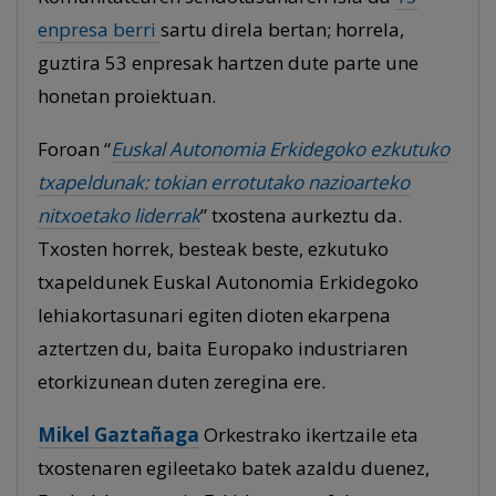
enpresa berri
sartu direla bertan; horrela,
guztira 53 enpresak hartzen dute parte une
honetan proiektuan.
Foroan “
Euskal Autonomia Erkidegoko ezkutuko
txapeldunak: tokian errotutako nazioarteko
nitxoetako liderrak
” txostena aurkeztu da.
Txosten horrek, besteak beste, ezkutuko
txapeldunek Euskal Autonomia Erkidegoko
lehiakortasunari egiten dioten ekarpena
aztertzen du, baita Europako industriaren
etorkizunean duten zeregina ere.
Mikel Gaztañaga
Orkestrako ikertzaile eta
txostenaren egileetako batek azaldu duenez,