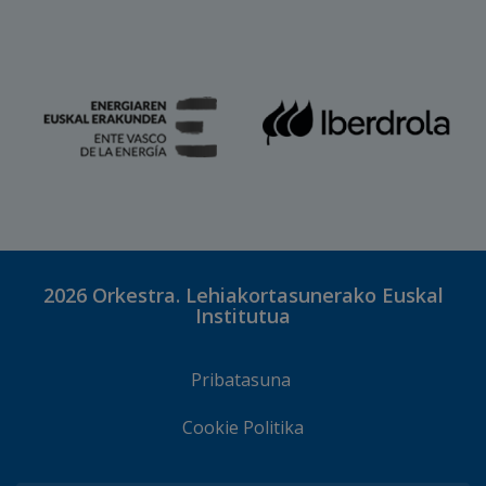
2026
Orkestra. Lehiakortasunerako Euskal
Institutua
Pribatasuna
Cookie Politika