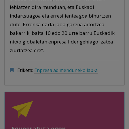
lehiatzen dira munduan, eta Euskadi
indartsuagoa eta erresilienteagoa bihurtzen
dute. Erronka ez da jada garena aitortzea
bakarrik, baita 10 edo 20 urte barru Euskadik
nitxo globaletan enpresa lider gehiago izatea
ziurtatzea ere”.
Etiketa:
Enpresa adimenduneko lab-a
Eguneratuta egon