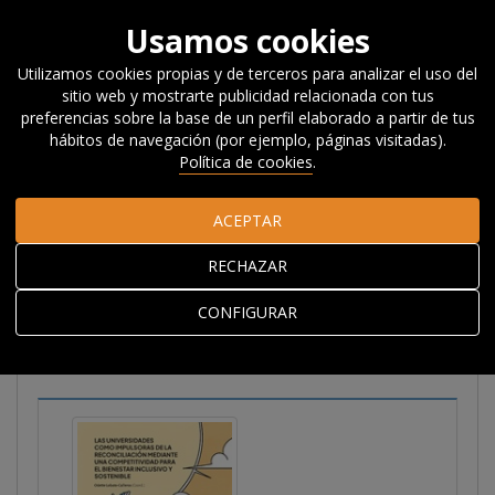
Usamos cookies
Utilizamos cookies propias y de terceros para analizar el uso del
sitio web y mostrarte publicidad relacionada con tus
Inicio
Investigación
Publicaciones
Libros
Libros y
preferencias sobre la base de un perfil elaborado a partir de tus
capítulos de libro
Competitividad para el bienestar: navegando
hábitos de navegación (por ejemplo, páginas visitadas).
de la polarización a la reconciliación
Política de cookies
.
ACEPTAR
Competitividad para el
RECHAZAR
bienestar: navegando
de la polarización a la
CONFIGURAR
reconciliación