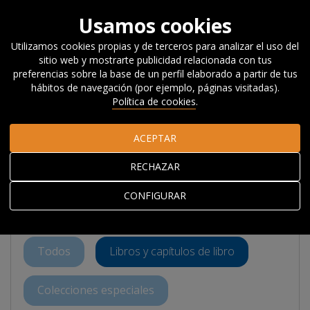
Usamos cookies
Utilizamos cookies propias y de terceros para analizar el uso del
sitio web y mostrarte publicidad relacionada con tus
Inicio
Investigación
Publicaciones
Libros
Libros y
preferencias sobre la base de un perfil elaborado a partir de tus
capítulos de libro
hábitos de navegación (por ejemplo, páginas visitadas).
Política de cookies
.
Libros y capítulos de
ACEPTAR
libro
RECHAZAR
CONFIGURAR
Publicaciones propias o en colaboración con otras
editoriales sobre competitividad y desarrollo territorial.
Dirigidas sobre todo a un público académico.
Todos
Libros y capítulos de libro
Colecciones especiales