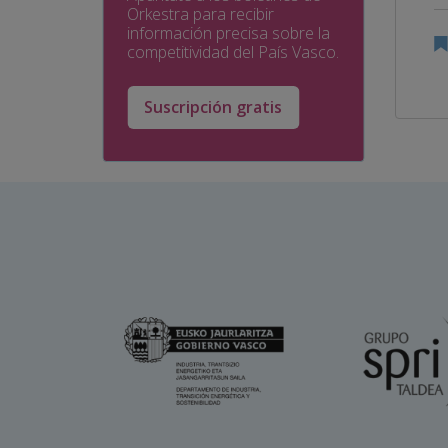
Orkestra para recibir
información precisa sobre la
competitividad del País Vasco.
Suscripción gratis