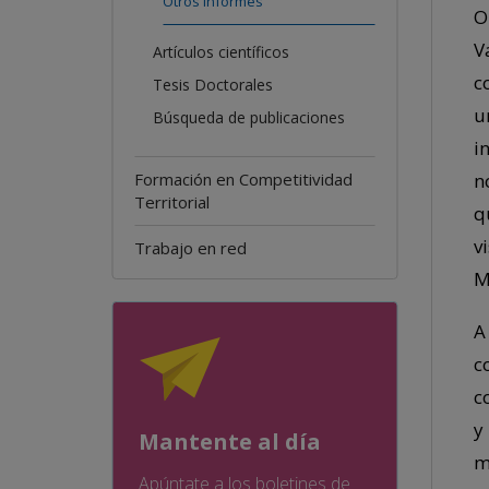
Otros informes
O
V
Artículos científicos
c
Tesis Doctorales
u
Búsqueda de publicaciones
i
n
Formación en Competitividad
Territorial
q
v
Trabajo en red
M
A
c
c
y
Mantente al día
m
Apúntate a los boletines de