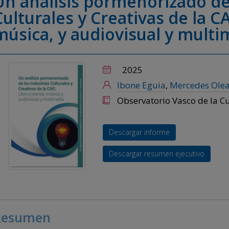
Un análisis pormenorizado de 
Culturales y Creativas de la CA
música, y audiovisual y multi
2025
Ibone Eguia
,
Mercedes Ole
Observatorio Vasco de la Cu
Descargar informe
Descargar resumen ejecutivo
Resumen