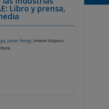
las Industrias
E: Libro y prensa,
media
aga
,
Jabier Retegi
, Imanol Aizpuru
ltura