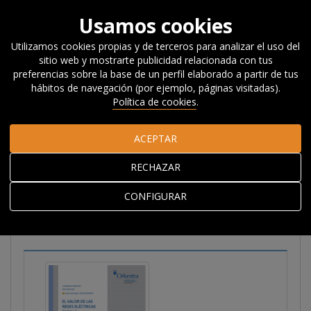
Usamos cookies
Utilizamos cookies propias y de terceros para analizar el uso del
sitio web y mostrarte publicidad relacionada con tus
Inicio
Investigación
Publicaciones
Informes
Cuadernos
preferencias sobre la base de un perfil elaborado a partir de tus
Orkestra
El valor de las redes eléctricas para la competitividad
hábitos de navegación (por ejemplo, páginas visitadas).
del País Vasco
Política de cookies
.
ACEPTAR
El valor de las redes
RECHAZAR
eléctricas para la
competitividad del País
CONFIGURAR
Vasco