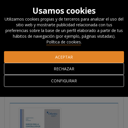
Usamos cookies
Utilizamos cookies propias y de terceros para analizar el uso del
sitio web y mostrarte publicidad relacionada con tus
Inicio
Investigación
Publicaciones
Informes
Cuadernos
preferencias sobre la base de un perfil elaborado a partir de tus
Orkestra
Marcos para la construcción de una gobernanza
hábitos de navegación (por ejemplo, páginas visitadas).
colaborativa
Política de cookies
.
ACEPTAR
Marcos para la
RECHAZAR
construcción de una
gobernanza
CONFIGURAR
colaborativa