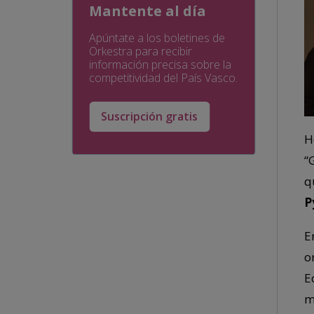
Mantente al día
Apúntate a los boletines de
Orkestra para recibir
información precisa sobre la
competitividad del País Vasco.
Suscripción gratis
H
“
q
P
E
o
E
m