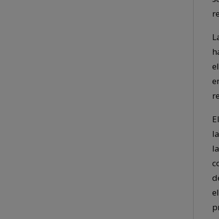
r
L
h
e
e
r
E
l
l
c
d
e
p