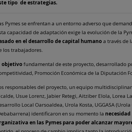
ste tipo de estrategias.
as Pymes se enfrentan a un entorno adverso que demanda
sta capacidad de adaptación exige la evolución de la Py
asado en el desarrollo de capital humano
a través de 
e los trabajadores.
l
objetivo
fundamental de este proyecto, desarrollado po
ompetitividad, Promoción Económica de la Diputación Fo
os responsables del proyecto, un equipo multidisciplina
lcalde, Usue Lorenz, Jabier Retegi, Aitziber Elola, Lorea La
esarrollo Local Oarsoaldea, Urola Kosta, UGGASA (Urola
Debabarrena) identificaron en su momento la
necesidad
rganizativa en las Pymes para poder alcanzar mayore
entido, el proceso de cambio implica tanto la introducci