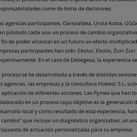
esponsabilidades como de toma de decisiones.
as agencias participantes, Oarsoaldea, Urola Kosta, UG
an pilotado cada una un proceso de cambio organizativo
l fin de poder alcanzar en un futuro un efecto multiplicad
mpresas participantes han sido: Ekolur, Ekolio, Zuri-Zur
espectivamente. En el caso de Debegesa, la experiencia se
l proceso se ha desarrollado a través de distintas sesione
as agencias, las empresas y la consultora Hobest; S.L, s
a aplicación de diferentes acciones. Las Pymes que han to
olaborado en un proceso cuyo objetivo es la generación 
esarrollo local y como resultado de esta experiencia, ha
l cambio” que incluye un diagnóstico organizativo, un aná
ropuesta de actuación personalizada para su empresa.