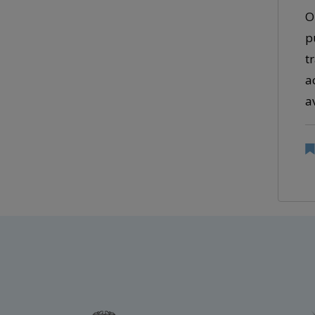
O
p
t
a
a