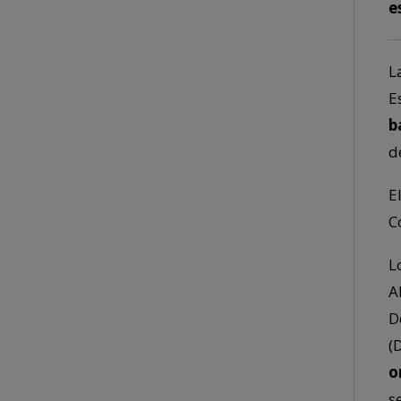
e
L
E
b
d
E
C
L
A
D
(
o
s