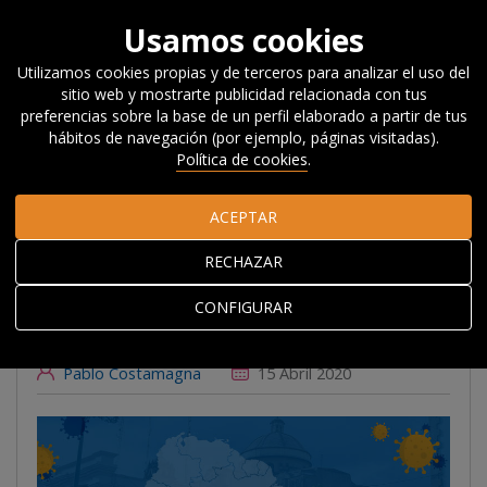
Usamos cookies
Utilizamos cookies propias y de terceros para analizar el uso del
sitio web y mostrarte publicidad relacionada con tus
Inicio
Actualidad
Noticias, Eventos y
preferencias sobre la base de un perfil elaborado a partir de tus
Blog
#Beyondcompetitiveness
Reflexiones sobre la
hábitos de navegación (por ejemplo, páginas visitadas).
pandemia vista desde América Latina
Política de cookies
.
ACEPTAR
Reflexiones sobre la
RECHAZAR
pandemia vista desde
América Latina
CONFIGURAR
Pablo Costamagna
15 Abril 2020