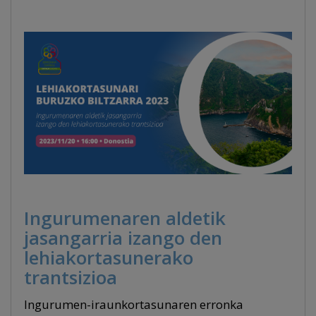
Ingurumenaren aldetik
jasangarria izango den
lehiakortasunerako
trantsizioa
Ingurumen-iraunkortasunaren erronka