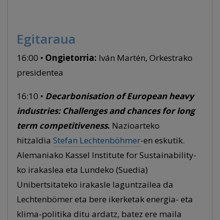
Egitaraua
16:00 •
Ongietorria:
Iván Martén, Orkestrako
presidentea
16:10 •
Decarbonisation of European heavy
industries: Challenges and chances for long
term competitiveness
.
Nazioarteko
hitzaldia
Stefan Lechtenböhmer
-en eskutik.
Alemaniako Kassel Institute for Sustainability-
ko irakaslea eta Lundeko (Suedia)
Unibertsitateko irakasle laguntzailea da
Lechtenbömer eta bere ikerketak energia- eta
klima-politika ditu ardatz, batez ere maila