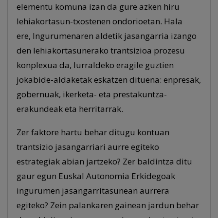
elementu komuna izan da gure azken hiru
lehiakortasun-txostenen ondorioetan. Hala
ere, Ingurumenaren aldetik jasangarria izango
den lehiakortasunerako trantsizioa prozesu
konplexua da, lurraldeko eragile guztien
jokabide-aldaketak eskatzen dituena: enpresak,
gobernuak, ikerketa- eta prestakuntza-
erakundeak eta herritarrak.
Zer faktore hartu behar ditugu kontuan
trantsizio jasangarriari aurre egiteko
estrategiak abian jartzeko? Zer baldintza ditu
gaur egun Euskal Autonomia Erkidegoak
ingurumen jasangarritasunean aurrera
egiteko? Zein palankaren gainean jardun behar