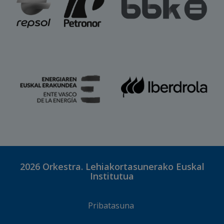
2026
Orkestra. Lehiakortasunerako Euskal
Institutua
Pribatasuna