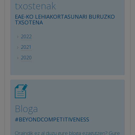
txostenak
EAE-KO LEHIAKORTASUNARI BURUZKO
TXSOTENA
2022
2021
2020
Bloga
#BEYONDCOMPETITIVENESS
Oraindik ez al duzu gure bloga ezagutzen? Gure