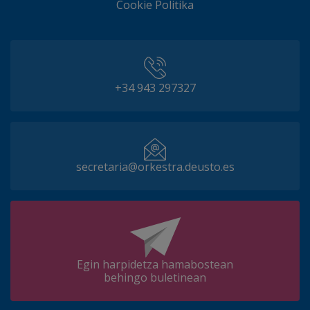
Cookie Politika
+34 943 297327
secretaria@orkestra.deusto.es
Egin harpidetza hamabostean
behingo buletinean