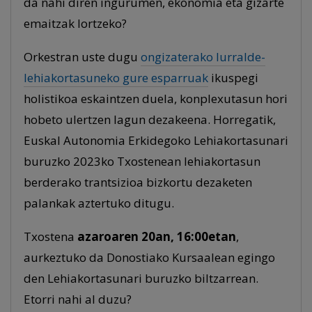
da nahi diren ingurumen, ekonomia eta gizarte
emaitzak lortzeko?
Orkestran uste dugu
ongizaterako lurralde-
lehiakortasuneko gure esparruak
ikuspegi
holistikoa eskaintzen duela, konplexutasun hori
hobeto ulertzen lagun dezakeena. Horregatik,
Euskal Autonomia Erkidegoko Lehiakortasunari
buruzko 2023ko Txostenean lehiakortasun
berderako trantsizioa bizkortu dezaketen
palankak aztertuko ditugu.
Txostena
azaroaren 20an, 16:00etan
,
aurkeztuko da Donostiako Kursaalean egingo
den Lehiakortasunari buruzko biltzarrean.
Etorri nahi al duzu?