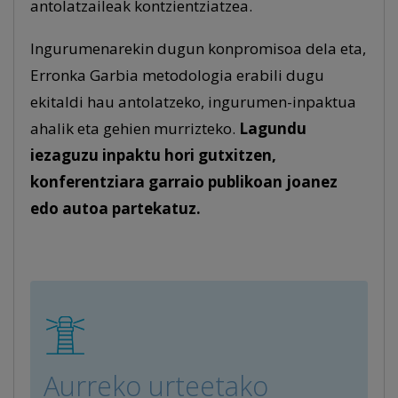
antolatzaileak kontzientziatzea.
Ingurumenarekin dugun konpromisoa dela eta,
Erronka Garbia metodologia erabili dugu
ekitaldi hau antolatzeko, ingurumen-inpaktua
ahalik eta gehien murrizteko.
Lagundu
iezaguzu inpaktu hori gutxitzen,
konferentziara garraio publikoan joanez
edo autoa partekatuz.
Aurreko urteetako