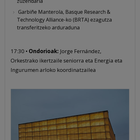
zuzendaria
Garbiñe Manterola, Basque Research &
Technology Alliance-ko (BRTA) ezagutza
transferitzeko arduraduna
17:30 •
Ondorioak:
Jorge Fernández,
Orkestrako ikertzaile seniorra eta Energia eta
Ingurumen arloko koordinatzailea