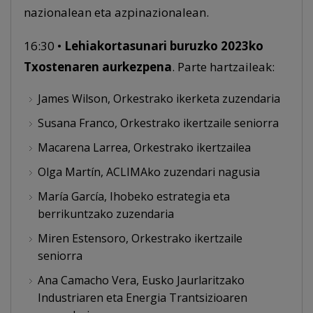
nazionalean eta azpinazionalean.
16:30 •
Lehiakortasunari buruzko 2023ko
Txostenaren aurkezpena
. Parte hartzaileak:
James Wilson, Orkestrako ikerketa zuzendaria
Susana Franco, Orkestrako ikertzaile seniorra
Macarena Larrea, Orkestrako ikertzailea
Olga Martín, ACLIMAko zuzendari nagusia
María García, Ihobeko estrategia eta
berrikuntzako zuzendaria
Miren Estensoro, Orkestrako ikertzaile
seniorra
Ana Camacho Vera, Eusko Jaurlaritzako
Industriaren eta Energia Trantsizioaren