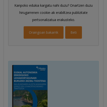
Kanpoko edukia kargatu nahi duzu? Onartzen duzu
hirugarrenen cookie-ak erabiltzea publizitate
pertsonalizatua erakusteko.
Oraingoan bakarrik
Beti