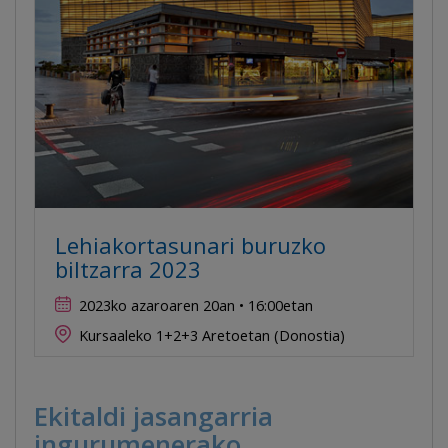
Lehiakortasunari buruzko
biltzarra 2023
2023ko azaroaren 20an • 16:00etan
Kursaaleko 1+2+3 Aretoetan (Donostia)
Ekitaldi jasangarria
ingurumenerako