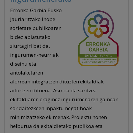
Erronka Garbia Eusko
Jaurlaritzako Ihobe
sozietate publikoaren
bidez abiatutako
ziurtagiri bat da,
ingurumen-neurriak
diseinu eta
antolaketaren
alorrean integratzen dituzten ekitaldiak
aitortzen dituena. Asmoa da saritzea
ekitaldiaren eraginez ingurumenaren gainean
sor daitezkeen inpaktu negatiboak
minimizatzeko ekimenak. Proiektu honen
helburua da ekitaldietako publikoa eta