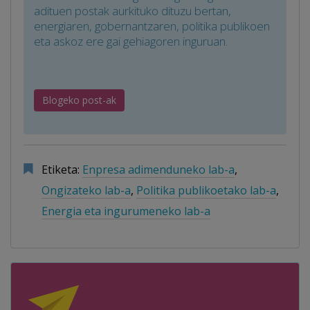
adituen postak aurkituko dituzu bertan,
energiaren, gobernantzaren, politika publikoen
eta askoz ere gai gehiagoren inguruan.
Blogeko post-ak
Etiketa:
Enpresa adimenduneko lab-a
,
Ongizateko lab-a
,
Politika publikoetako lab-a
,
Energia eta ingurumeneko lab-a