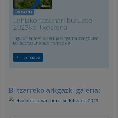
TXOSTENA
Lehiakortasunari buruzko
2023ko Txostena
Ingurumenaren aldetik jasangarria izango den
lehiakortasunerako trantsizioa
.
+ Informazioa
Biltzarreko arkgazki galeria: