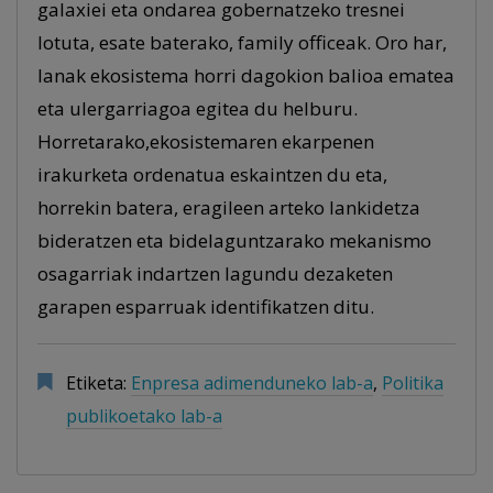
galaxiei eta ondarea gobernatzeko tresnei
lotuta, esate baterako, family officeak. Oro har,
lanak ekosistema horri dagokion balioa ematea
eta ulergarriagoa egitea du helburu.
Horretarako,ekosistemaren ekarpenen
irakurketa ordenatua eskaintzen du eta,
horrekin batera, eragileen arteko lankidetza
bideratzen eta bidelaguntzarako mekanismo
osagarriak indartzen lagundu dezaketen
garapen esparruak identifikatzen ditu.
Etiketa:
Enpresa adimenduneko lab-a
,
Politika
publikoetako lab-a