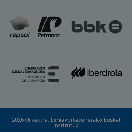
2026
Orkestra. Lehiakortasunerako Euskal
Institutua