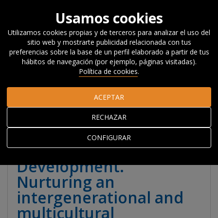
Usamos cookies
Utilizamos cookies propias y de terceros para analizar el uso del
sitio web y mostrarte publicidad relacionada con tus
Inicio
Investigación
Publicaciones
Libros
Colecciones
preferencias sobre la base de un perfil elaborado a partir de tus
especiales
The Evolution of Action Research for Territorial
hábitos de navegación (por ejemplo, páginas visitadas).
Development. Nurturing an intergenerational and multicultural
Política de cookies
.
environment
ACEPTAR
The Evolution of
RECHAZAR
Action Research for
CONFIGURAR
Territorial
Development.
Nurturing an
intergenerational and
multicultural