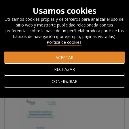
Usamos cookies
Utilizamos cookies propias y de terceros para analizar el uso del
sitio web y mostrarte publicidad relacionada con tus
Inicio
Investigación
Publicaciones
Informes
Cuadernos
preferencias sobre la base de un perfil elaborado a partir de tus
Orkestra
La transición energética en Alemania (Energiewende)
hábitos de navegación (por ejemplo, páginas visitadas).
Política de cookies
.
La transición
ACEPTAR
energética en Alemania
RECHAZAR
(Energiewende)
CONFIGURAR