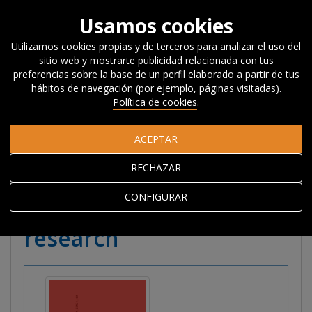
Usamos cookies
Utilizamos cookies propias y de terceros para analizar el uso del
sitio web y mostrarte publicidad relacionada con tus
Inicio
Investigación
Publicaciones
Artículos
preferencias sobre la base de un perfil elaborado a partir de tus
científicos
Artículos Científicos en revistas
hábitos de navegación (por ejemplo, páginas visitadas).
especializadas
Pushing boundaries to enhance the reach and
Política de cookies
.
scope of action research
ACEPTAR
Pushing boundaries to
RECHAZAR
enhance the reach and
CONFIGURAR
scope of action
research