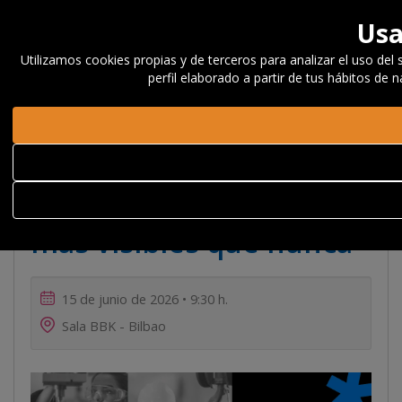
Usa
Utilizamos cookies propias y de terceros para analizar el uso del 
perfil elaborado a partir de tus hábitos de 
Inicio
Actualidad
Noticias, Eventos y Blog
Eventos
1º
Foro de empresas Campeonas Ocultas, más visibles que nunca
1º Foro de empresas
Campeonas Ocultas,
más visibles que nunca
15 de junio de 2026 • 9:30 h.
Sala BBK - Bilbao