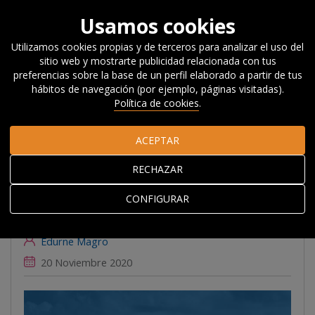
Usamos cookies
Utilizamos cookies propias y de terceros para analizar el uso del
sitio web y mostrarte publicidad relacionada con tus
Inicio
Actualidad
Noticias, Eventos y
preferencias sobre la base de un perfil elaborado a partir de tus
Blog
#Beyondcompetitiveness
¿Importa el contexto
hábitos de navegación (por ejemplo, páginas visitadas).
regional para la recuperación?
Política de cookies
.
ACEPTAR
¿Importa el contexto
RECHAZAR
regional para la
recuperación?
CONFIGURAR
Edurne Magro
20 Noviembre 2020