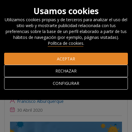
Usamos cookies
Utilizamos cookies propias y de terceros para analizar el uso del
sitio web y mostrarte publicidad relacionada con tus
Inicio
Actualidad
Noticias, Eventos y
preferencias sobre la base de un perfil elaborado a partir de tus
Blog
#Beyondcompetitiveness
Reflexiones ante el
hábitos de navegación (por ejemplo, páginas visitadas).
coronavirus desde los territorios
Política de cookies
.
ACEPTAR
Reflexiones ante el
RECHAZAR
coronavirus desde los
territorios
CONFIGURAR
Francisco Alburquerque
30 Abril 2020