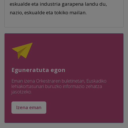
eskualde eta industria garapena landu du,
nazio, eskualde eta tokiko mailan.
Eguneratuta egon
Eman izena Orkestraren buletinetan, Euskadiko
lehiakortasunari buruzko informazio zehatza
jasotzeko.
Izena eman