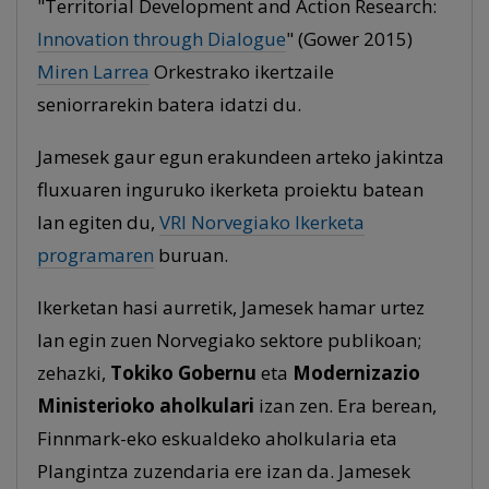
"Territorial Development and Action Research:
Innovation through Dialogue
" (Gower 2015)
Miren Larrea
Orkestrako ikertzaile
seniorrarekin batera idatzi du.
Jamesek gaur egun erakundeen arteko jakintza
fluxuaren inguruko ikerketa proiektu batean
lan egiten du,
VRI Norvegiako Ikerketa
programaren
buruan.
Ikerketan hasi aurretik, Jamesek hamar urtez
lan egin zuen Norvegiako sektore publikoan;
zehazki,
Tokiko Gobernu
eta
Modernizazio
Ministerioko aholkulari
izan zen. Era berean,
Finnmark-eko eskualdeko aholkularia eta
Plangintza zuzendaria ere izan da. Jamesek