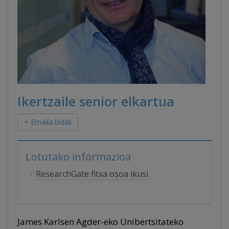
Ikertzaile senior elkartua
+ Emaila bidali
Lotutako informazioa
ResearchGate fitxa osoa ikusi
James Karlsen Agder-eko Unibertsitateko