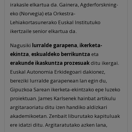
irakasle elkartua da. Gainera, Agderforskning-
eko (Norvegia) eta Orkestra-
Lehiakortasunerako Euskal Institutuko
ikertzaile senior elkartua da.
Nagusiki
lurralde garapena
,
ikerketa-
ekintza
,
eskualdeko berrikuntza
eta
erakunde ikaskuntza prozesuak
ditu ikergai.
Euskal Autonomia Erkidegoari dakionez,
bereziki lurralde garapenean lan egin du,
Gipuzkoa Sarean ikerketa-ekintzako epe luzeko
proiektuan. James Karlsenek hainbat artikulu
argitaraoriatu ditu izen handiko aldizkari
akademikoetan. Zenbait liburutako kapituluak
ere idatzi ditu. Argitaratutako azken lana,