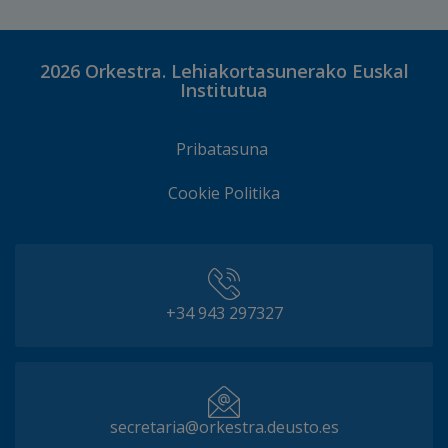
2026
Orkestra. Lehiakortasunerako Euskal
Institutua
Pribatasuna
Cookie Politika
+34 943 297327
secretaria@orkestra.deusto.es