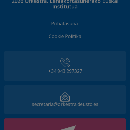
2026
Orkestra. Lehiakortasunerako Euskal
Institutua
Pribatasuna
Cookie Politika
+34 943 297327
secretaria@orkestra.deusto.es