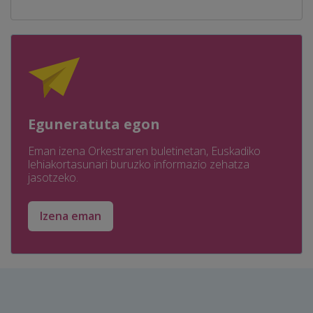
Eguneratuta egon
Eman izena Orkestraren buletinetan, Euskadiko
lehiakortasunari buruzko informazio zehatza
jasotzeko.
Izena eman