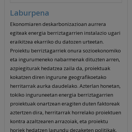
Laburpena
Ekonomiaren deskarbonizazioan aurrera
egiteak energia berriztagarrien instalazio ugari
eraikitzea ekarriko du datozen urteetan.
Proiektu berriztagarriek onura sozioekonomiko
eta ingurumeneko nabarmenak dituzten arren,
azpiegiturak hedatzea zaila da, proiektuak
kokatzen diren ingurune geografikoetako
herritarrak aurka daudelako. Azterlan honetan,
tokiko inguruneetan energia berriztagarrien
proiektuak onartzean eragiten duten faktoreak
aztertzen dira, herritarrak horrelako proiektuen
kontra azaltzearen arrazoiak, eta proiektu
horiek hedatzen lagundu dezaketen politikak,