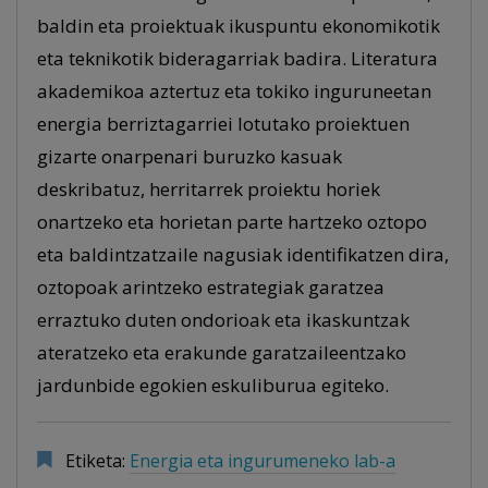
baldin eta proiektuak ikuspuntu ekonomikotik
eta teknikotik bideragarriak badira. Literatura
akademikoa aztertuz eta tokiko inguruneetan
energia berriztagarriei lotutako proiektuen
gizarte onarpenari buruzko kasuak
deskribatuz, herritarrek proiektu horiek
onartzeko eta horietan parte hartzeko oztopo
eta baldintzatzaile nagusiak identifikatzen dira,
oztopoak arintzeko estrategiak garatzea
erraztuko duten ondorioak eta ikaskuntzak
ateratzeko eta erakunde garatzaileentzako
jardunbide egokien eskuliburua egiteko.
Etiketa:
Energia eta ingurumeneko lab-a