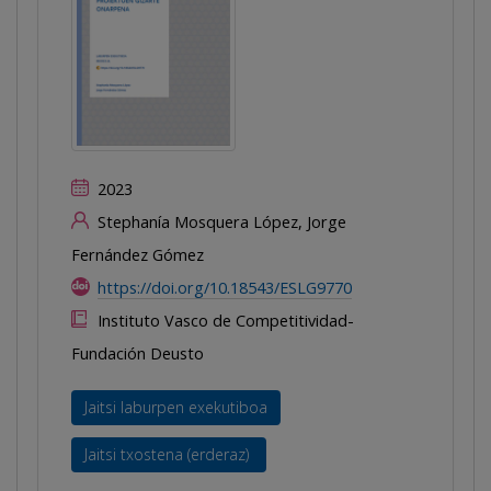
2023
Stephanía Mosquera López, Jorge
Fernández Gómez
https://doi.org/10.18543/ESLG9770
Instituto Vasco de Competitividad-
Fundación Deusto
Jaitsi laburpen exekutiboa
Jaitsi txostena (erderaz)