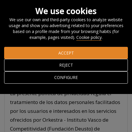
We use cookies
We use our own and third-party cookies to analyze website
usage and show you advertising related to your preferences
Home
Privacy
Privacy policy
based on a profile made from your browsing habits (for
example, pages visited).
Cookie policy
.
Privacy policy
ACCEPT
REJECT
This page is currently under construction.
CONFIGURE
We apologise for this inconvenience.
La presente política de privacidad regula el
tratamiento de los datos personales facilitados
por los usuarios e interesados en los servicios
ofrecidos por Orkestra - Instituto Vasco de
Competitividad (Fundación Deusto) de