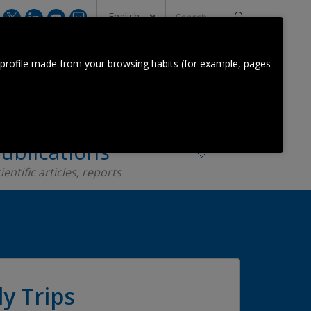
Search
...
CONTACT US
 profile made from your browsing habits (for example, pages
Orkestra Team
Contact
ublications
ientific articles, reports
y Trips