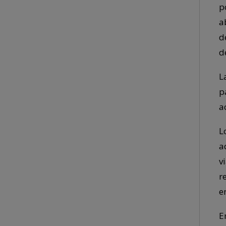
p
a
d
d
L
p
a
L
a
v
r
en
E