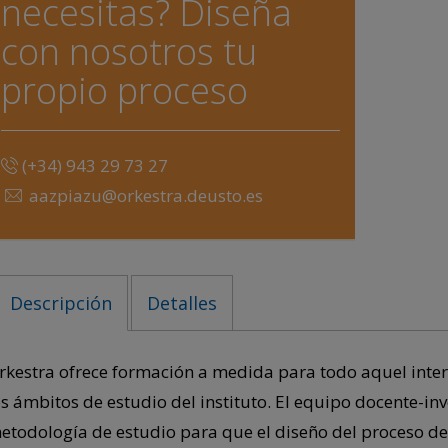
necesitas? Diseña
con nosotros tu
propio proceso
(+34) 943 29 73 27
aazpiazu
@orkestra.deusto.es
Descripción
Detalles
rkestra ofrece formación a medida para todo aquel inter
os ámbitos de estudio del instituto. El equipo docente-in
etodología de estudio para que el diseño del proceso d