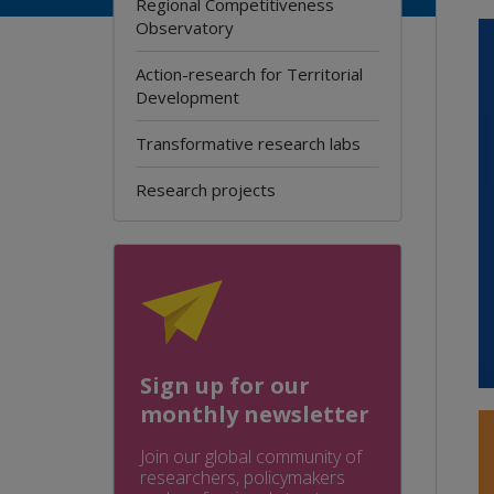
Regional Competitiveness
Observatory
Action-research for Territorial
Development
Transformative research labs
Research projects
Sign up for our
monthly newsletter
Join our global community of
researchers, policymakers