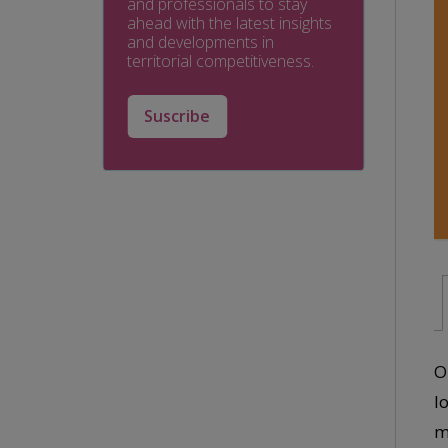
and professionals to stay
ahead with the latest insights
and developments in
territorial competitiveness.
Suscribe
O
l
m