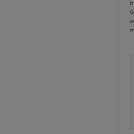
t
G
u
m