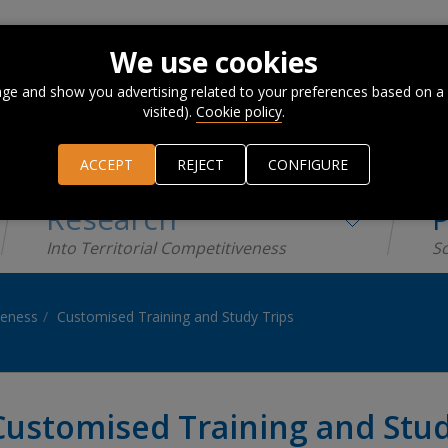
We use cookies
ge and show you advertising related to your preferences based on a
visited).
Cookie policy
.
ACCEPT
REJECT
CONFIGURE
Research
P
Into Territorial Competitiveness
Sc
iveness
Customised Training and Study Trips
Customised Training and Stud