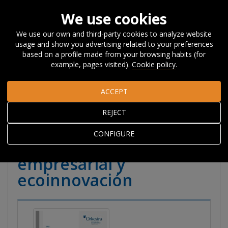
We use cookies
We use our own and third-party cookies to analyze website
usage and show you advertising related to your preferences
Home
Publications
Publications
Reports
Other
based on a profile made from your browsing habits (for
Reports
Transición verde en la Unión Europea, competitividad
example, pages visited).
Cookie policy
.
empresarial y ecoinnovación
ACCEPT
Transición verde en la
REJECT
Unión Europea,
CONFIGURE
competitividad
empresarial y
ecoinnovación